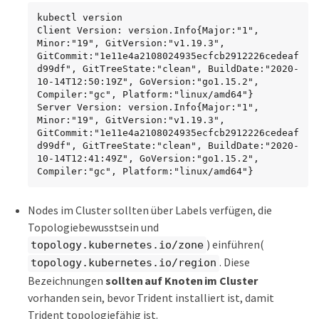
kubectl version

Client Version: version.Info{Major:"1", 
Minor:"19", GitVersion:"v1.19.3", 
GitCommit:"1e11e4a2108024935ecfcb2912226cedeaf
d99df", GitTreeState:"clean", BuildDate:"2020-
10-14T12:50:19Z", GoVersion:"go1.15.2", 
Compiler:"gc", Platform:"linux/amd64"}

Server Version: version.Info{Major:"1", 
Minor:"19", GitVersion:"v1.19.3", 
GitCommit:"1e11e4a2108024935ecfcb2912226cedeaf
d99df", GitTreeState:"clean", BuildDate:"2020-
10-14T12:41:49Z", GoVersion:"go1.15.2", 
Compiler:"gc", Platform:"linux/amd64"}
Nodes im Cluster sollten über Labels verfügen, die
Topologiebewusstsein und
) einführen(
topology.kubernetes.io/zone
. Diese
topology.kubernetes.io/region
Bezeichnungen
sollten auf Knoten im Cluster
vorhanden sein, bevor Trident installiert ist, damit
Trident topologiefähig ist.