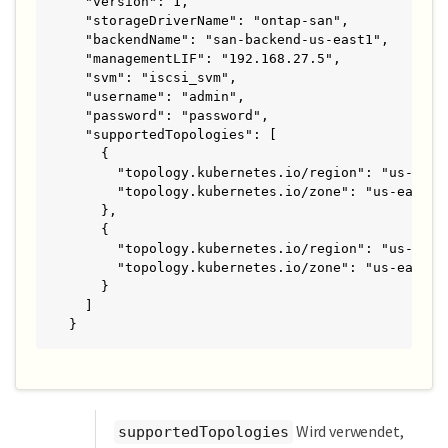
  "version": 1,

  "storageDriverName": "ontap-san",

  "backendName": "san-backend-us-east1",

  "managementLIF": "192.168.27.5",

  "svm": "iscsi_svm",

  "username": "admin",

  "password": "password",

  "supportedTopologies": [

    {

      "topology.kubernetes.io/region": "us-east1
      "topology.kubernetes.io/zone": "us-east1-a
    },

    {

      "topology.kubernetes.io/region": "us-east1
      "topology.kubernetes.io/zone": "us-east1-b
    }

  ]

}
Wird verwendet,
supportedTopologies