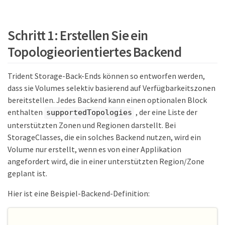
{"beta.kubernetes.io/arch":"amd64","beta.kuber
netes.io/os":"linux","kubernetes.io/arch":"amd
64","kubernetes.io/hostname":"node3","kubernet
Schritt 1: Erstellen Sie ein
es.io/os":"linux","node-
role.kubernetes.io/worker":"","topology.kubern
Topologieorientiertes Backend
etes.io/region":"us-
east1","topology.kubernetes.io/zone":"us-
east1-c"}]
Trident Storage-Back-Ends können so entworfen werden,
dass sie Volumes selektiv basierend auf Verfügbarkeitszonen
bereitstellen. Jedes Backend kann einen optionalen Block
enthalten
, der eine Liste der
supportedTopologies
unterstützten Zonen und Regionen darstellt. Bei
StorageClasses, die ein solches Backend nutzen, wird ein
Volume nur erstellt, wenn es von einer Applikation
angefordert wird, die in einer unterstützten Region/Zone
geplant ist.
Hier ist eine Beispiel-Backend-Definition: