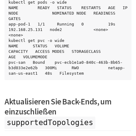
kubectl get pods -o wide

  containers:

NAME        READY   STATUS    RESTARTS   AGE   IP               
  - name: sec-ctx-demo

NODE              NOMINATED NODE   READINESS 
    image: busybox

GATES

    command: [ "sh", "-c", "sleep 1h" ]

app-pod-1   1/1     Running   0          19s   
    volumeMounts:

192.168.25.131   node2             <none>           
    - name: vol1

<none>

      mountPath: /data/demo

kubectl get pvc -o wide

    securityContext:

NAME      STATUS   VOLUME                                     
      allowPrivilegeEscalation: false
CAPACITY   ACCESS MODES   STORAGECLASS          
AGE   VOLUMEMODE

pvc-san   Bound    pvc-ecb1e1a0-840c-463b-8b65-
b3d033e2e62b   300Mi      RWO            netapp-
san-us-east1   48s   Filesystem
Aktualisieren Sie Back-Ends, um
einzuschließen
supportedTopologies