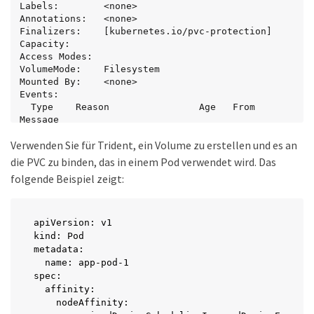
Labels:        <none>

Annotations:   <none>

Finalizers:    [kubernetes.io/pvc-protection]

Capacity:

Access Modes:

VolumeMode:    Filesystem

Mounted By:    <none>

Events:

  Type    Reason                Age   From                         
Message

  ----    ------                ----  ----                         
Verwenden Sie für Trident, ein Volume zu erstellen und es an
-------

  Normal  WaitForFirstConsumer  6s    
die PVC zu binden, das in einem Pod verwendet wird. Das
persistentvolume-controller  waiting for first 
folgende Beispiel zeigt:
consumer to be created before binding
apiVersion: v1

kind: Pod

metadata:

  name: app-pod-1

spec:

  affinity:

    nodeAffinity:
