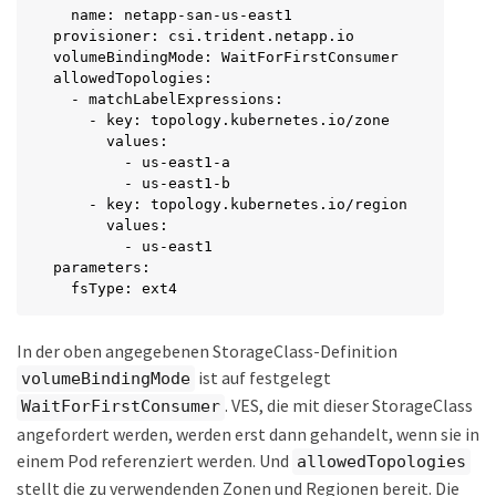
  name: netapp-san-us-east1

provisioner: csi.trident.netapp.io

volumeBindingMode: WaitForFirstConsumer

allowedTopologies:

  - matchLabelExpressions:

    - key: topology.kubernetes.io/zone

      values:

        - us-east1-a

        - us-east1-b

    - key: topology.kubernetes.io/region

      values:

        - us-east1

parameters:

  fsType: ext4
In der oben angegebenen StorageClass-Definition
ist auf festgelegt
volumeBindingMode
. VES, die mit dieser StorageClass
WaitForFirstConsumer
angefordert werden, werden erst dann gehandelt, wenn sie in
einem Pod referenziert werden. Und
allowedTopologies
stellt die zu verwendenden Zonen und Regionen bereit. Die