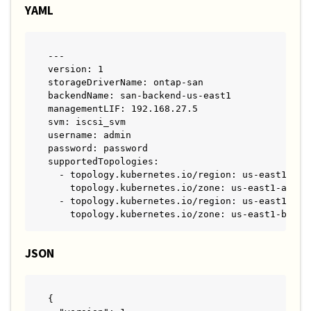
YAML
---

version: 1

storageDriverName: ontap-san

backendName: san-backend-us-east1

managementLIF: 192.168.27.5

svm: iscsi_svm

username: admin

password: password

supportedTopologies:

  - topology.kubernetes.io/region: us-east1

    topology.kubernetes.io/zone: us-east1-a

  - topology.kubernetes.io/region: us-east1

    topology.kubernetes.io/zone: us-east1-b
JSON
{
