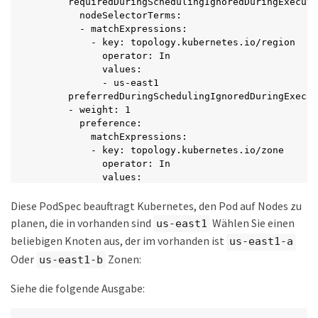
      requiredDuringSchedulingIgnoredDuringExecuti
        nodeSelectorTerms:

        - matchExpressions:

          - key: topology.kubernetes.io/region

            operator: In

            values:

            - us-east1

      preferredDuringSchedulingIgnoredDuringExecut
      - weight: 1

        preference:

          matchExpressions:

          - key: topology.kubernetes.io/zone

            operator: In

            values:

            - us-east1-a

Diese PodSpec beauftragt Kubernetes, den Pod auf Nodes zu
            - us-east1-b

  securityContext:

planen, die in vorhanden sind
Wählen Sie einen
us-east1
    runAsUser: 1000

beliebigen Knoten aus, der im vorhanden ist
us-east1-a
    runAsGroup: 3000

Oder
Zonen:
    fsGroup: 2000

us-east1-b
  volumes:

  - name: vol1

Siehe die folgende Ausgabe:
    persistentVolumeClaim:

      claimName: pvc-san
