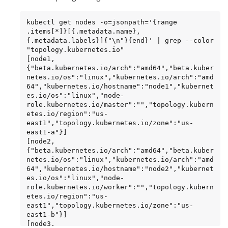
kubectl get nodes -o=jsonpath='{range 
.items[*]}[{.metadata.name}, 
{.metadata.labels}]{"\n"}{end}' | grep --color 
"topology.kubernetes.io"

[node1, 
{"beta.kubernetes.io/arch":"amd64","beta.kuber
netes.io/os":"linux","kubernetes.io/arch":"amd
64","kubernetes.io/hostname":"node1","kubernet
es.io/os":"linux","node-
role.kubernetes.io/master":"","topology.kubern
etes.io/region":"us-
east1","topology.kubernetes.io/zone":"us-
east1-a"}]

[node2, 
{"beta.kubernetes.io/arch":"amd64","beta.kuber
netes.io/os":"linux","kubernetes.io/arch":"amd
64","kubernetes.io/hostname":"node2","kubernet
es.io/os":"linux","node-
role.kubernetes.io/worker":"","topology.kubern
etes.io/region":"us-
east1","topology.kubernetes.io/zone":"us-
east1-b"}]

[node3, 