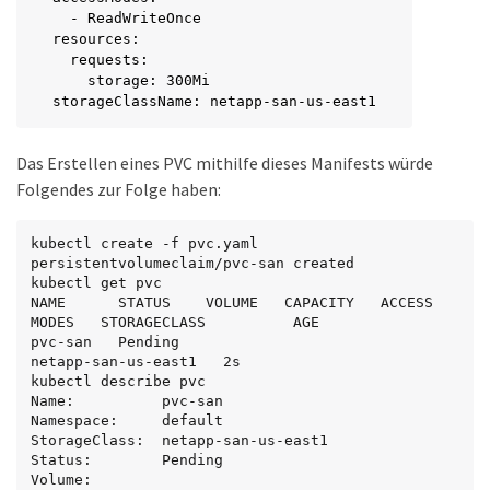
  - ReadWriteOnce

resources:

  requests:

    storage: 300Mi

storageClassName: netapp-san-us-east1
Das Erstellen eines PVC mithilfe dieses Manifests würde
Folgendes zur Folge haben:
kubectl create -f pvc.yaml

persistentvolumeclaim/pvc-san created

kubectl get pvc

NAME      STATUS    VOLUME   CAPACITY   ACCESS 
MODES   STORAGECLASS          AGE

pvc-san   Pending                                      
netapp-san-us-east1   2s

kubectl describe pvc

Name:          pvc-san

Namespace:     default

StorageClass:  netapp-san-us-east1

Status:        Pending

Volume:
