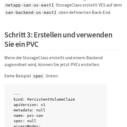
StorageClass erstellt VES auf dem
netapp-san-us-east1
oben definierten Back-End.
san-backend-us-east1
Schritt 3: Erstellen und verwenden
Sie ein PVC
Wenn die StorageClass erstellt und einem Backend
zugeordnet wird, können Sie jetzt PVCs erstellen.
Siehe Beispiel
Unten:
spec
---

kind: PersistentVolumeClaim

apiVersion: v1

metadata: null

name: pvc-san

spec: null

accessModes:
