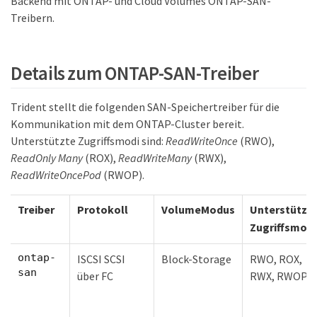
Backend mit ONTAP- und Cloud Volumes ONTAP-SAN-
Treibern.
Details zum ONTAP-SAN-Treiber
Trident stellt die folgenden SAN-Speichertreiber für die
Kommunikation mit dem ONTAP-Cluster bereit.
Unterstützte Zugriffsmodi sind:
ReadWriteOnce
(RWO),
ReadOnly Many
(ROX),
ReadWriteMany
(RWX),
ReadWriteOncePod
(RWOP).
Treiber
Protokoll
VolumeModus
Unterstützt
Zugriffsmodi
ontap-
ISCSI SCSI
Block-Storage
RWO, ROX,
san
über FC
RWX, RWOP