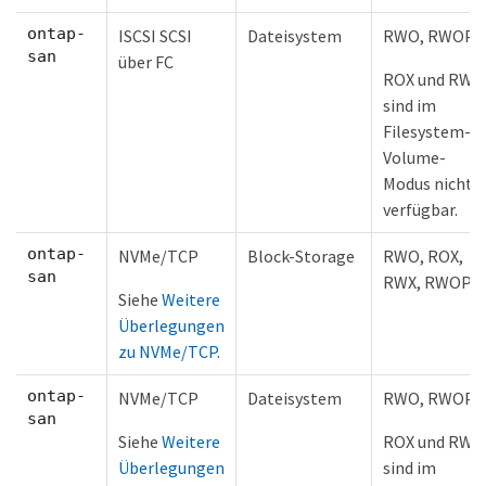
ontap-
ISCSI SCSI
Dateisystem
RWO, RWOP
san
über FC
ROX und RWX
sind im
Filesystem-
Volume-
Modus nicht
verfügbar.
ontap-
NVMe/TCP
Block-Storage
RWO, ROX,
san
RWX, RWOP
Siehe
Weitere
Überlegungen
zu NVMe/TCP
.
ontap-
NVMe/TCP
Dateisystem
RWO, RWOP
san
Siehe
Weitere
ROX und RWX
Überlegungen
sind im