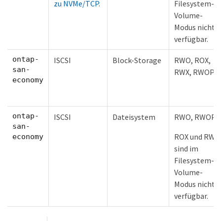
zu NVMe/TCP
.
Filesystem-
Volume-
Modus nicht
verfügbar.
ontap-
ISCSI
Block-Storage
RWO, ROX,
san-
RWX, RWOP
economy
ontap-
ISCSI
Dateisystem
RWO, RWOP
san-
ROX und RWX
economy
sind im
Filesystem-
Volume-
Modus nicht
verfügbar.