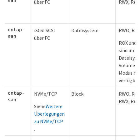
san
über FC
RWX, RW
ontap-
iSCSI SCSI
Dateisystem
RWO, RW
san
über FC
ROX und 
sind im
Dateisys
Volume-
Modus nic
verfügbar
ontap-
NVMe/TCP
Block
RWO, ROX
san
RWX, RW
Siehe
Weitere
Überlegungen
zu NVMe/TCP
.