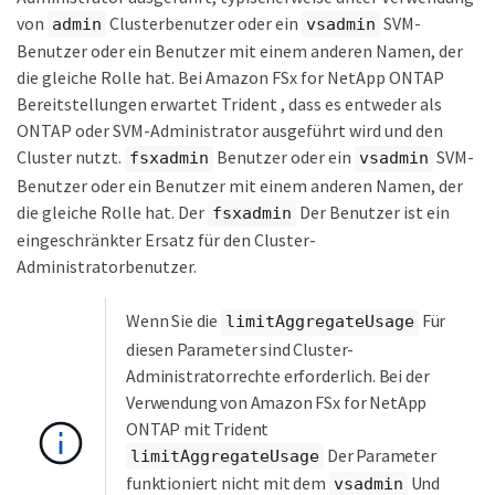
von
Clusterbenutzer oder ein
SVM-
admin
vsadmin
Benutzer oder ein Benutzer mit einem anderen Namen, der
die gleiche Rolle hat. Bei Amazon FSx for NetApp ONTAP
Bereitstellungen erwartet Trident , dass es entweder als
ONTAP oder SVM-Administrator ausgeführt wird und den
Cluster nutzt.
Benutzer oder ein
SVM-
fsxadmin
vsadmin
Benutzer oder ein Benutzer mit einem anderen Namen, der
die gleiche Rolle hat. Der
Der Benutzer ist ein
fsxadmin
eingeschränkter Ersatz für den Cluster-
Administratorbenutzer.
Wenn Sie die
Für
limitAggregateUsage
diesen Parameter sind Cluster-
Administratorrechte erforderlich. Bei der
Verwendung von Amazon FSx for NetApp
ONTAP mit Trident
Der Parameter
limitAggregateUsage
funktioniert nicht mit dem
Und
vsadmin