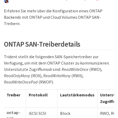
Erfahren Sie mehr über die Konfiguration eines ONTAP
Backends mit ONTAP und Cloud Volumes ONTAP SAN-
Treibern.
ONTAP SAN-Treiberdetails
Trident stellt die folgenden SAN-Speichertreiber zur
Verfügung, um mit dem ONTAP Cluster zu kommunizieren.
Unterstützte Zugriffsmodi sind:
ReadWriteOnce
(RWO),
ReadOnlyMany
(ROX),
ReadWriteMany
(RWX),
ReadWriteOncePod
(RWOP).
Treiber
Protokoll
Lautstärkemodus
Unterstü
Zugriffs
ontap-
iSCSI SCSI
Block
RWO, ROX