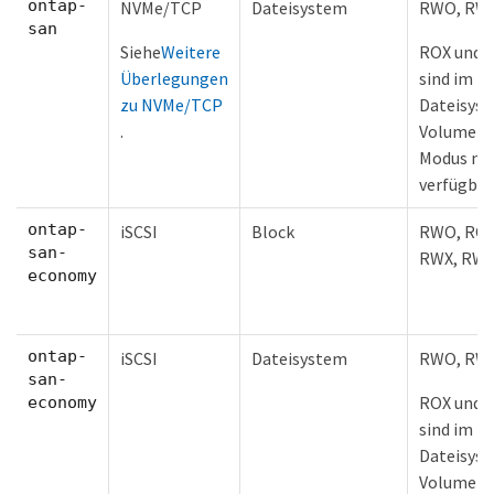
ontap-
NVMe/TCP
Dateisystem
RWO, RW
san
Siehe
Weitere
ROX und 
Überlegungen
sind im
zu NVMe/TCP
Dateisys
.
Volume-
Modus nic
verfügbar
ontap-
iSCSI
Block
RWO, ROX
san-
RWX, RW
economy
ontap-
iSCSI
Dateisystem
RWO, RW
san-
ROX und 
economy
sind im
Dateisys
Volume-