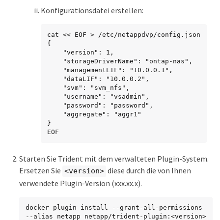
Konfigurationsdatei erstellen:
cat << EOF > /etc/netappdvp/config.json

{

    "version": 1,

    "storageDriverName": "ontap-nas",

    "managementLIF": "10.0.0.1",

    "dataLIF": "10.0.0.2",

    "svm": "svm_nfs",

    "username": "vsadmin",

    "password": "password",

    "aggregate": "aggr1"

}

EOF
Starten Sie Trident mit dem verwalteten Plugin-System.
Ersetzen Sie
diese durch die von Ihnen
<version>
verwendete Plugin-Version (xxx.xx.x).
docker plugin install --grant-all-permissions 
--alias netapp netapp/trident-plugin:<version> 