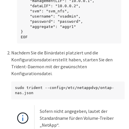
    "managementLIF": "10.0.0.1",

    "dataLIF": "10.0.0.2",

    "svm": "svm_nfs",

    "username": "vsadmin",

    "password": "password",

    "aggregate": "aggr1"

}

EOF
Nachdem Sie die Binärdatei platziert und die
Konfigurationsdatei erstellt haben, starten Sie den
Trident-Daemon mit der gewünschten
Konfigurationsdatei.
sudo trident --config=/etc/netappdvp/ontap-
nas.json
Sofern nicht angegeben, lautet der
Standardname für den Volume-Treiber
„NetApp“.