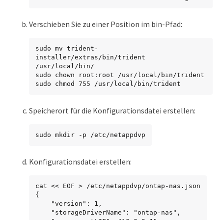
Verschieben Sie zu einer Position im bin-Pfad:
sudo mv trident-
installer/extras/bin/trident 
/usr/local/bin/

sudo chown root:root /usr/local/bin/trident

sudo chmod 755 /usr/local/bin/trident
Speicherort für die Konfigurationsdatei erstellen:
sudo mkdir -p /etc/netappdvp
Konfigurationsdatei erstellen:
cat << EOF > /etc/netappdvp/ontap-nas.json

{

    "version": 1,

    "storageDriverName": "ontap-nas",
