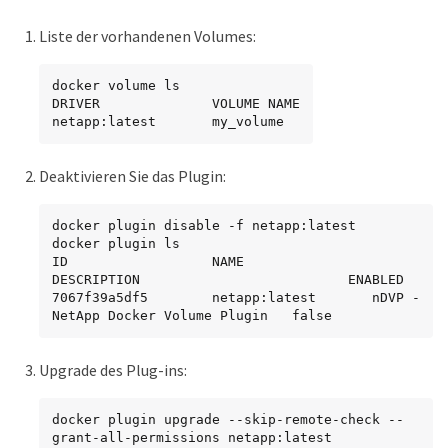
Liste der vorhandenen Volumes:
docker volume ls

DRIVER              VOLUME NAME

netapp:latest       my_volume
Deaktivieren Sie das Plugin:
docker plugin disable -f netapp:latest

docker plugin ls

ID                  NAME                
DESCRIPTION                          ENABLED

7067f39a5df5        netapp:latest       nDVP - 
NetApp Docker Volume Plugin   false
Upgrade des Plug-ins:
docker plugin upgrade --skip-remote-check --
grant-all-permissions netapp:latest 