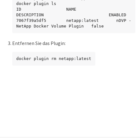
docker plugin ls

ID                  NAME                
DESCRIPTION                          ENABLED

7067f39a5df5        netapp:latest       nDVP - 
NetApp Docker Volume Plugin   false
Entfernen Sie das Plugin:
docker plugin rm netapp:latest