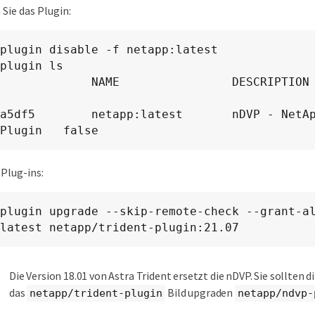
 Sie das Plugin:
plugin disable -f netapp:latest

plugin ls

          NAME                DESCRIPTION                          
a5df5        netapp:latest       nDVP - NetAp
Plugin   false
Plug-ins:
plugin upgrade --skip-remote-check --grant-al
latest netapp/trident-plugin:21.07
Die Version 18.01 von Astra Trident ersetzt die nDVP. Sie sollten d
das
Bild upgraden
netapp/trident-plugin
netapp/ndvp-