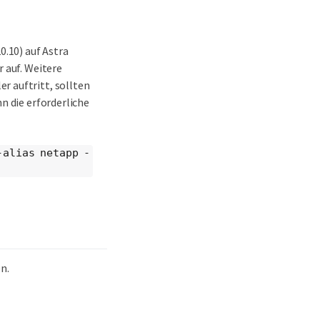
0.10) auf Astra
r auf. Weitere
er auftritt, sollten
n die erforderliche
-alias netapp -
n.