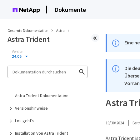
Dokumente
Gesamte Dokumentation
Astra
Astra Trident
Eine ne
Version
24.06
Die deu
Überse
Vorran
Astra Trident Dokumentation
Astra Tr
Versionshinweise
Los geht's
10/30/2024
Bei
Installation Von Astra Trident
Astra Trident i