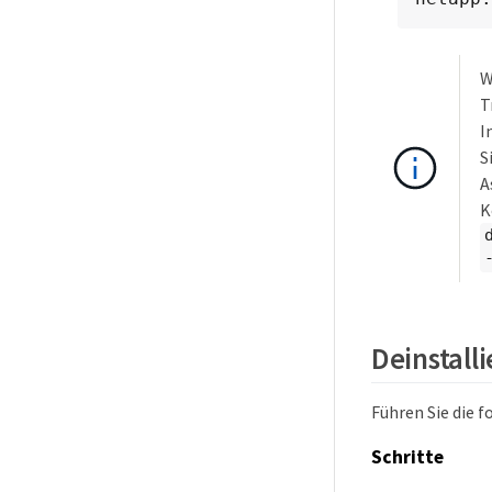
W
T
I
S
A
K
Deinstall
Führen Sie die f
Schritte