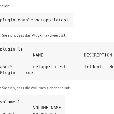
vieren:
plugin enable netapp:latest
Sie sich, dass das Plug-in aktiviert ist:
plugin ls

          NAME                DESCRIPTION                             
a5df5        netapp:latest       Trident - Ne
Plugin   true
 Sie sich, dass die Volumes sichtbar sind:
volume ls

             VOLUME NAME

latest       my_volume