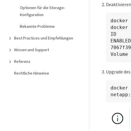
Deaktivieren
Optionen für die Storage-
Konfiguration
docker 
Bekannte Probleme
docker 
ID        
Best Practices und Empfehlungen
ENABLED

7067f39
Wissen und Support
Volume 
Referenz
Upgrade des 
Rechtliche Hinweise
docker 
netapp: