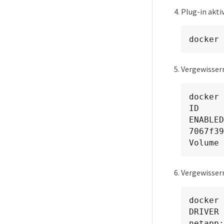
Plug-in akti
docker 
Vergewissern 
docker 
ID        
ENABLED

7067f39
Volume 
Vergewissern
docker 
DRIVER 
netapp: