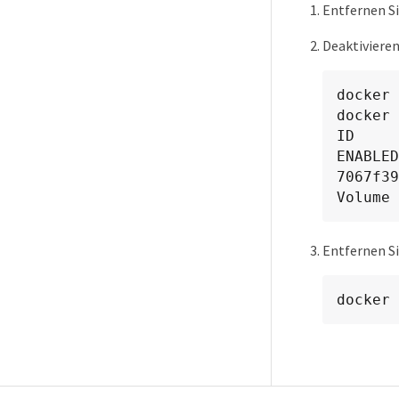
Entfernen Si
Deaktivieren
docker 
docker 
ID        
ENABLED

7067f39
Volume 
Entfernen Si
docker 