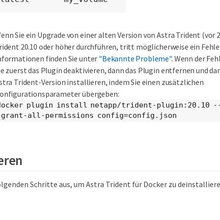
enn Sie ein Upgrade von einer alten Version von Astra Trident (vor 2
rident 20.10 oder höher durchführen, tritt möglicherweise ein Fehle
nformationen finden Sie unter
"Bekannte Probleme"
. Wenn der Fehl
ie zuerst das Plugin deaktivieren, dann das Plugin entfernen und dan
stra Trident-Version installieren, indem Sie einen zusätzlichen
onfigurationsparameter übergeben:
docker plugin install netapp/trident-plugin:20.10 -
-grant-all-permissions config=config.json
ieren
olgenden Schritte aus, um Astra Trident für Docker zu deinstalliere