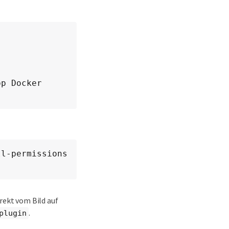
p Docker 
l-permissions 
irekt vom Bild auf
.
plugin