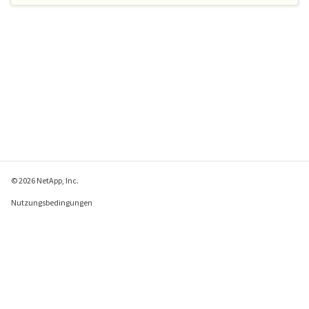
© 2026 NetApp, Inc.
Nutzungsbedingungen
Datenschutzrichtlinie
Richtlinie zu Cookies
Cookie-Einstellungen
Feedback zu dieser Seite senden