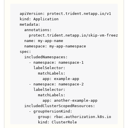
apiVersion: protect.trident.netapp.io/v1

kind: Application

metadata:

  annotations:

    protect.trident.netapp.io/skip-vm-freeze: "f
  name: my-app-name

  namespace: my-app-namespace

spec:

  includedNamespaces:

    - namespace: namespace-1

      labelSelector:

        matchLabels:

          app: example-app

    - namespace: namespace-2

      labelSelector:

        matchLabels:

          app: another-example-app

  includedClusterScopedResources:

    - groupVersionKind:

        group: rbac.authorization.k8s.io

        kind: ClusterRole

        version: v1
