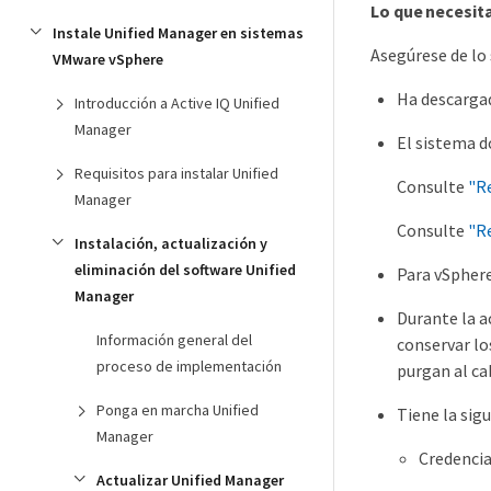
Lo que necesit
Instale Unified Manager en sistemas
Asegúrese de lo 
VMware vSphere
Ha descargad
Introducción a Active IQ Unified
Manager
El sistema d
Requisitos para instalar Unified
Consulte
"Re
Manager
Consulte
"Re
Instalación, actualización y
eliminación del software Unified
Para vSphere
Manager
Durante la a
Información general del
conservar lo
proceso de implementación
purgan al ca
Ponga en marcha Unified
Tiene la sig
Manager
Credencia
Actualizar Unified Manager