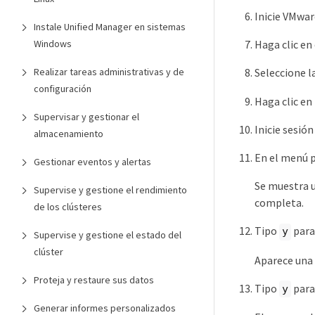
Inicie VMwa
Instale Unified Manager en sistemas
Haga clic en
Windows
Seleccione l
Realizar tareas administrativas y de
configuración
Haga clic en 
Supervisar y gestionar el
Inicie sesió
almacenamiento
En el menú p
Gestionar eventos y alertas
Se muestra u
Supervise y gestione el rendimiento
completa.
de los clústeres
Tipo
para
y
Supervise y gestione el estado del
clúster
Aparece una a
Proteja y restaure sus datos
Tipo
para
y
Generar informes personalizados