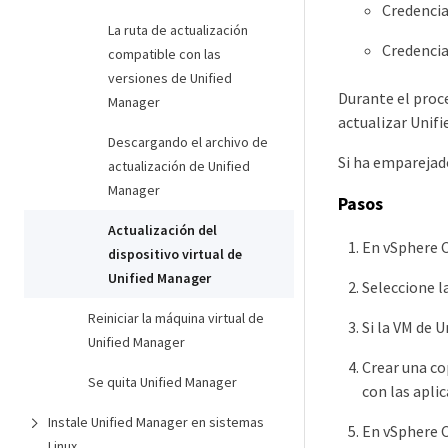
Credencia
La ruta de actualización
Credencia
compatible con las
versiones de Unified
Durante el proc
Manager
actualizar Unif
Descargando el archivo de
Si ha emparejad
actualización de Unified
Manager
Pasos
Actualización del
En vSphere C
dispositivo virtual de
Unified Manager
Seleccione l
Reiniciar la máquina virtual de
Si la VM de 
Unified Manager
Crear una co
Se quita Unified Manager
con las apli
Instale Unified Manager en sistemas
En vSphere C
Linux