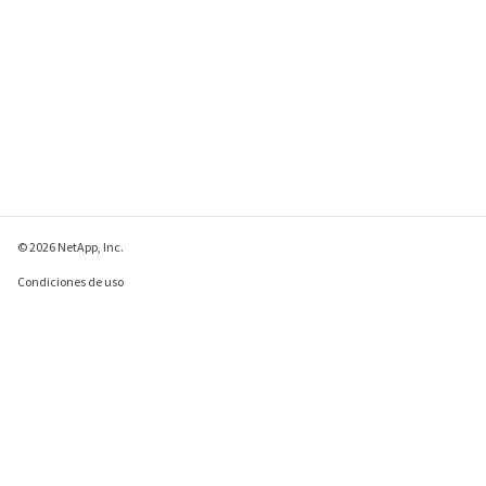
© 2026 NetApp, Inc.
Condiciones de uso
Política de privacidad
Política de cookies
Configuración de
cookies
Enviar comentarios sobre esta página