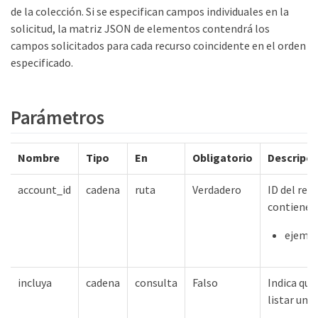
de la colección. Si se especifican campos individuales en la
solicitud, la matriz JSON de elementos contendrá los
campos solicitados para cada recurso coincidente en el orden
especificado.
Parámetros
Nombre
Tipo
En
Obligatorio
Descripci
account_id
cadena
ruta
Verdadero
ID del rec
contiene
ejempl
incluya
cadena
consulta
Falso
Indica qué
listar una