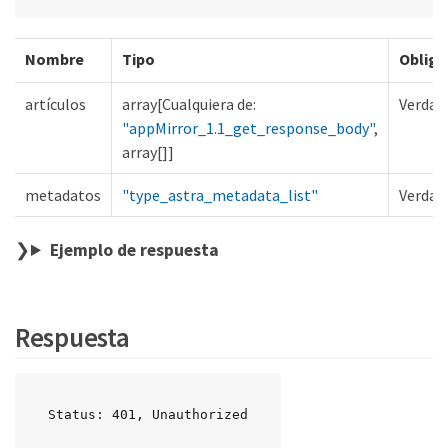
Nombre
Tipo
Obliga
artículos
array[Cualquiera de:
Verdad
"appMirror_1.1_get_response_body"
,
array[]]
metadatos
"type_astra_metadata_list"
Verdad
Ejemplo de respuesta
Respuesta
Status: 401, Unauthorized