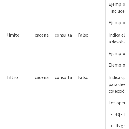
Ejemplos d
"include=
Ejemplos 
límite
cadena
consulta
Falso
Indica el
a devolver 
Ejemplos 
Ejemplos 
filtro
cadena
consulta
Falso
Indica qué
para devol
colección.
Los opera
eq - Ig
lt/gt 