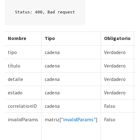
Status: 400, Bad request
Nombre
Tipo
Obligatorio
D
tipo
cadena
Verdadero
título
cadena
Verdadero
detalle
cadena
Verdadero
estado
cadena
Verdadero
correlationID
cadena
Falso
invalidParams
matriz[
"invalidParams"
]
Falso
L
p
d