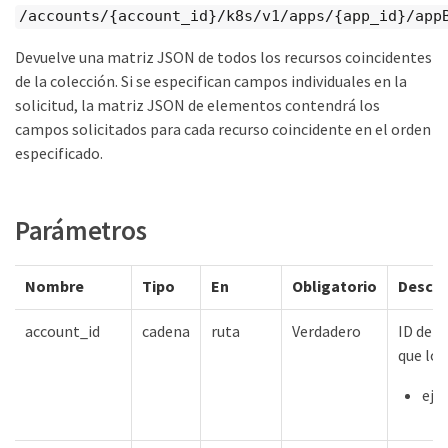
/accounts/{account_id}/k8s/v1/apps/{app_id}/app
Devuelve una matriz JSON de todos los recursos coincidentes
de la colección. Si se especifican campos individuales en la
solicitud, la matriz JSON de elementos contendrá los
campos solicitados para cada recurso coincidente en el orden
especificado.
Parámetros
Nombre
Tipo
En
Obligatorio
Descri
account_id
cadena
ruta
Verdadero
ID del 
que lo 
eje