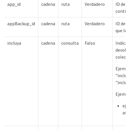
app_id
cadena
ruta
Verdadero
ID del 
contien
appBackup_id
cadena
ruta
Verdadero
ID del
que lo 
incluya
cadena
consulta
Falso
Indica
devolve
colecci
Ejempl
"includ
"inclu
Ejempl
eje
ass