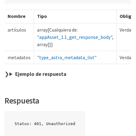
Nombre
Tipo
Obliga
artículos
array[Cualquiera de:
Verdade
"appAsset_1.1_get_response_body"
,
array[]]
metadatos
"type_astra_metadata_list"
Verdade
Ejemplo de respuesta
Respuesta
Status: 401, Unauthorized