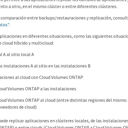
to a otro, en el mismo clúster o entre diferentes clústeres.
na comparación entre backups/restauraciones y replicación, consul
atos"
.
plicaciones en diferentes situaciones, como las siguientes situaci
e cloud híbrido y multicloud:
l A al sitio local A
as instalaciones A al sitio en las instalaciones B
laciones al cloud con Cloud Volumes ONTAP
loud Volumes ONTAP a las instalaciones
oud Volumes ONTAP al cloud (entre distintas regiones del mismo 
oveedores de cloud)
ede replicar aplicaciones en clústeres locales, de las instalacione
ONTAP) o entre clouds (Cloud Volumes ONTAP a Cloud Volumes O