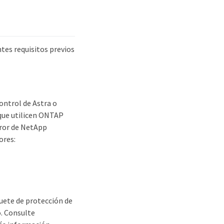
ntes requisitos previos
control de Astra o
 que utilicen ONTAP
rror de NetApp
ores:
quete de protección de
o. Consulte