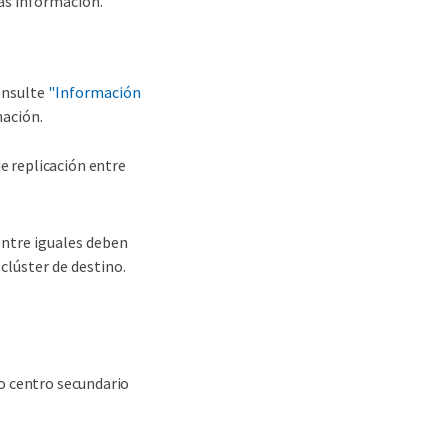
ás información.
onsulte
"Información
mación.
e replicación entre
entre iguales deben
clúster de destino.
 o centro secundario