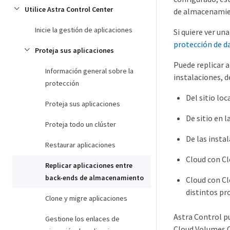
Utilice Astra Control Center
de almacenamien
Inicie la gestión de aplicaciones
Si quiere ver u
protección de d
Proteja sus aplicaciones
Puede replicar a
Información general sobre la
instalaciones, d
protección
Del sitio loca
Proteja sus aplicaciones
De sitio en l
Proteja todo un clúster
De las insta
Restaurar aplicaciones
Cloud con C
Replicar aplicaciones entre
back-ends de almacenamiento
Cloud con Cl
distintos pr
Clone y migre aplicaciones
Astra Control pu
Gestione los enlaces de
Cloud Volumes 