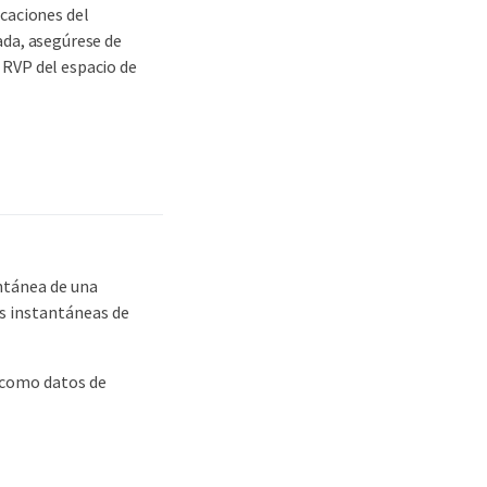
caciones del
ada, asegúrese de
 RVP del espacio de
antánea de una
as instantáneas de
í como datos de