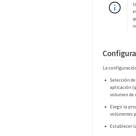
l
e
q
n
Configura
La configuración
Selección de
aplicación (
volumen de c
Elegir la pr
volúmenes p
Establecer l