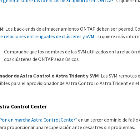
 general sobre las licencias de SnapMirror en ONTAP"
si quiere m
n
VM
: Los back-ends de almacenamiento ONTAP deben ser peered. C
e relaciones entre iguales de clústeres y SVM"
si quiere más infor
Compruebe que los nombres de las SVM utilizados en la relación d
dos clústeres de ONTAP sean únicos.
onador de Astra Control o Astra Trident y SVM
: Las SVM remotas 
ibles para el aprovisionador de Astra Control o Astra Trident en el 
stra Control Center
Pon en marcha Astra Control Center"
en un tercer dominio de fallo
ara proporcionar una recuperación ante desastres sin problemas.