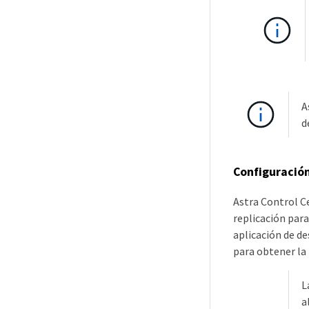
A
d
Configuració
Astra Control C
replicación para
aplicación de d
para obtener la 
L
a