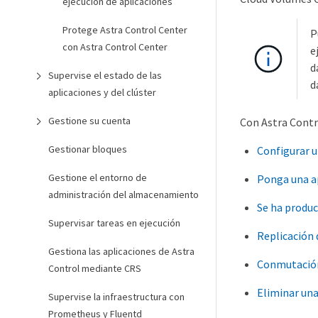
ejecución de aplicaciones
Protege Astra Control Center
P
con Astra Control Center
e
d
Supervise el estado de las
d
aplicaciones y del clúster
Gestione su cuenta
Con Astra Contro
Gestionar bloques
Configurar u
Gestione el entorno de
Ponga una ap
administración del almacenamiento
Se ha produc
Supervisar tareas en ejecución
Replicación 
Gestiona las aplicaciones de Astra
Conmutación 
Control mediante CRS
Eliminar una
Supervise la infraestructura con
Prometheus y Fluentd