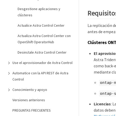
Desgestione aplicaciones y
Requisito
clústeres
La replicación d
Actualice Astra Control Center
antes de empez
Actualiza Astra Control Center con
Clústeres ON
OpenShift OperatorHub
Desinstale Astra Control Center
El aprovisio
Astra Triden
Use el aprovisionador de Astra Control
como back-en
mediante cla
Automatice con la API REST de Astra
Control
ontap-
Conocimiento y apoyo
ontap-
Versiones anteriores
Licencias
: 
datos deben 
PREGUNTAS FRECUENTES