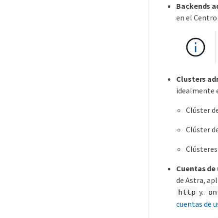
Backends a
en el Centro
Clusters ad
idealmente e
Clúster d
Clúster d
Clústere
Cuentas de 
de Astra, ap
y..
http
on
cuentas de 