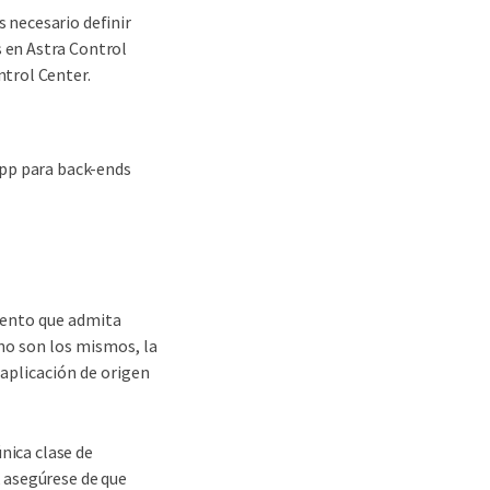
 necesario definir
s en Astra Control
ntrol Center.
App para back-ends
iento que admita
ino son los mismos, la
aplicación de origen
nica clase de
 asegúrese de que