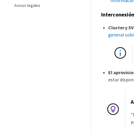
"Información
Avisos legales
Interconexió
Cluster y S
general sobr
El aprovisi
estar dispon
A
"
p