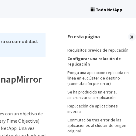
Todo NetApp
En esta página
ara su comodidad.
Requisitos previos de replicación
Configurar una relación de
replicación
Ponga una aplicación replicada en
SnapMirror
línea en el clúster de destino
(conmutación por error)
Se ha producido un error al
sincronizar una replicación
Replicación de aplicaciones
inversa
es con un objetivo de
Conmutación tras error de las
ery Time Objective)
aplicaciones al clúster de origen
e NetApp. Una vez
original
 y datos de un back-end