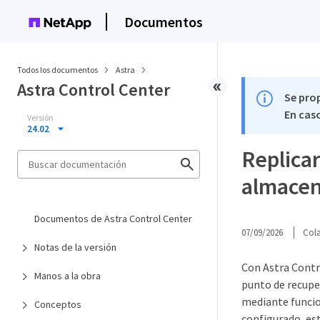
Documentos
Todos los documentos
Astra
Astra Control Center
Se pro
En caso
Versión
24.02
Replicar
almacen
Documentos de Astra Control Center
07/09/2026
Col
Notas de la versión
Con Astra Contr
Manos a la obra
punto de recupe
mediante funcio
Conceptos
configurado, est