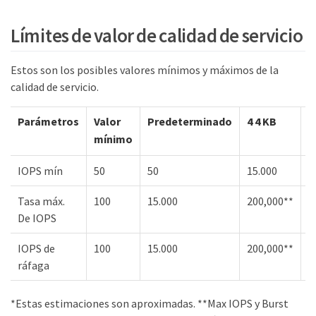
Límites de valor de calidad de servicio
Estos son los posibles valores mínimos y máximos de la
calidad de servicio.
Parámetros
Valor
Predeterminado
4 4 KB
5
mínimo
IOPS mín
50
50
15.000
9
Tasa máx.
100
15.000
200,000**
1
De IOPS
IOPS de
100
15.000
200,000**
1
ráfaga
*Estas estimaciones son aproximadas. **Max IOPS y Burst