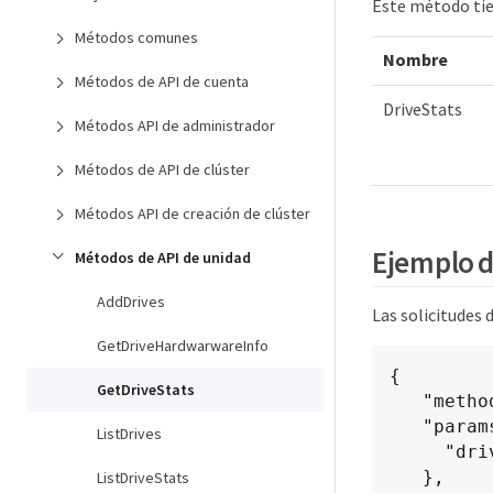
Este método tien
Métodos comunes
Nombre
Métodos de API de cuenta
DriveStats
Métodos API de administrador
Métodos de API de clúster
Métodos API de creación de clúster
Ejemplo d
Métodos de API de unidad
AddDrives
Las solicitudes 
GetDriveHardwarwareInfo
{

GetDriveStats
   "method": "GetDriveStats",

   "params": {

ListDrives
     "driveID": 3

   },

ListDriveStats