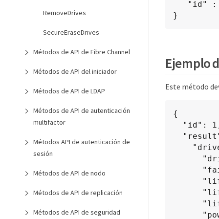
   "id" : 1

RemoveDrives
}
SecureEraseDrives
Métodos de API de Fibre Channel
Ejemplo d
Métodos de API del iniciador
Este método dev
Métodos de API de LDAP
Métodos de API de autenticación
{

multifactor
  "id": 1,

  "result": {

Métodos API de autenticación de
    "driveStats": {

sesión
      "driveID": 10,

      "failedDieCount": 0,

Métodos de API de nodo
      "lifeRemainingPercent": 99,

      "lifetimeReadBytes": 26471661830144,

Métodos de API de replicación
      "lifetimeWriteBytes": 13863852441600,

Métodos de API de seguridad
      "powerOnHours": 33684,
