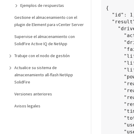
Ejemplos de respuestas
{

  "id": 1,

Gestione el almacenamiento con el
  "result": {

plugin de Element para vCenter Server
    "driveStats": {

      "activeSessions": 8,

Supervise el almacenamiento con
      "driveID": 12,

SolidFire Active IQ de NetApp
      "failedDieCount": 0,

Trabaje con el nodo de gestión
      "lifeRemainingPercent": 100,

      "lifetimeReadBytes": 2308544921600,

Actualice su sistema de
      "lifetimeWriteBytes": 1120986464256,

almacenamiento all-flash NetApp
      "powerOnHours": 16316,

SolidFire
      "readBytes": 1060152152064,

      "readOps": 258826209,

Versiones anteriores
      "reallocatedSectors": 0,

      "reserveCapacityPercent": 100,

Avisos legales
      "timestamp": "2016-10-17T20:34:52.456130Z",

      "totalCapacity": 134994670387,

      "usedCapacity": null,

      "usedMemory": 22173577216,
