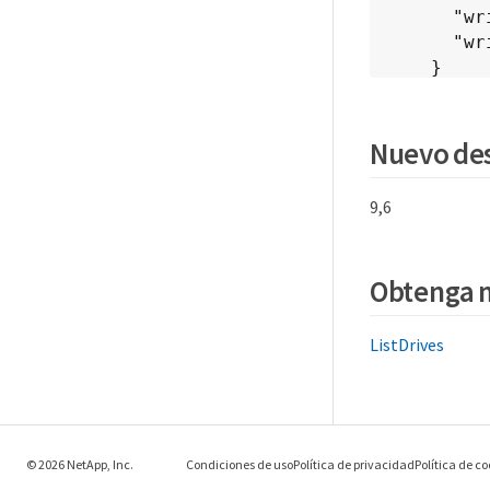
      "writeBytes": 353346510848,

      "writeOps": 86266238

    }

  }

}
Nuevo des
9,6
Obtenga 
ListDrives
© 2026 NetApp, Inc.
Condiciones de uso
Política de privacidad
Política de co