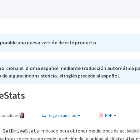
sponible una nueva versión de este producto.
porciona el idioma español mediante traducción automática p
 de alguna inconsistencia, el inglés precede al español.
eStats
aboradores
Sugerir cambios
PDF
l
método para obtener mediciones de actividad d
GetDriveStats
 valores se acumulan desde la adición de la unidad al clúster. Algun