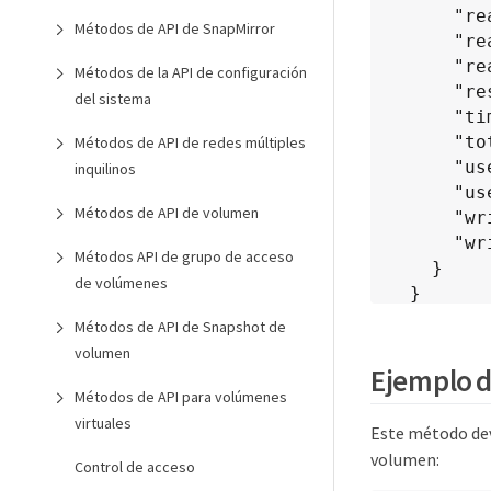
      "readBytes": 10600432105,

Métodos de API de SnapMirror
      "readOps": 5101025,

      "reallocatedSectors": 0,

Métodos de la API de configuración
      "reserveCapacityPercent": 100,

del sistema
      "timestamp": "2016-10-17T20:23:45.456834Z",

      "totalCapacity": 300069052416,

Métodos de API de redes múltiples
      "usedCapacity": 6112226545,

inquilinos
      "usedMemory": 114503680,

Métodos de API de volumen
      "writeBytes": 53559500896,

      "writeOps": 25773919

Métodos API de grupo de acceso
    }

de volúmenes
  }

}
Métodos de API de Snapshot de
volumen
Ejemplo d
Métodos de API para volúmenes
virtuales
Este método dev
volumen:
Control de acceso