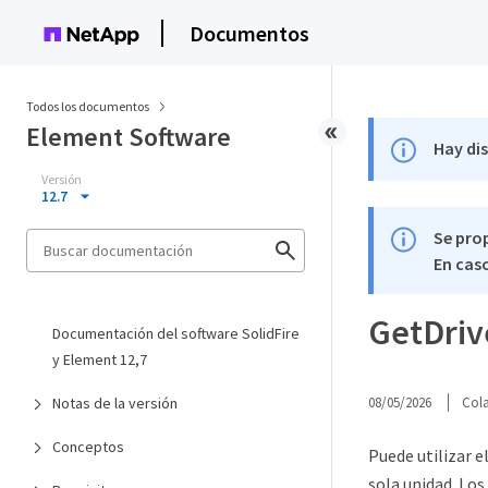
Documentos
Todos los documentos
Element Software
Hay di
Versión
12.7
Se pro
En caso
GetDriv
Documentación del software SolidFire
y Element 12,7
Notas de la versión
08/05/2026
Col
Conceptos
Puede utilizar e
sola unidad. Los