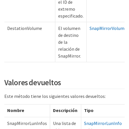
el ID de
extremo
especificado.
DestationVolume
El volumen
SnapMirrorVolumeI
de destino
de la
relación de
SnapMirror.
Valores devueltos
Este método tiene los siguientes valores devueltos:
Nombre
Descripción
Tipo
SnapMirrorLunInfos
Una lista de
SnapMirrorLunInfo