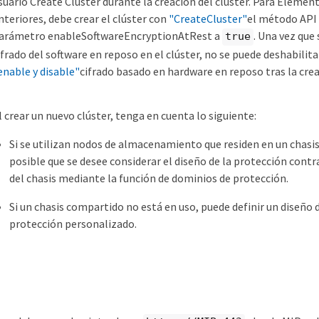
suario Create Cluster durante la creación del clúster. Para Element
nteriores, debe crear el clúster con
"CreateCluster"
el método API 
arámetro enableSoftwareEncryptionAtRest a
. Una vez que 
true
ifrado del software en reposo en el clúster, no se puede deshabilita
enable y disable"
cifrado basado en hardware en reposo tras la creac
l crear un nuevo clúster, tenga en cuenta lo siguiente:
Si se utilizan nodos de almacenamiento que residen en un chasi
posible que se desee considerar el diseño de la protección contra
del chasis mediante la función de dominios de protección.
Si un chasis compartido no está en uso, puede definir un diseño
protección personalizado.