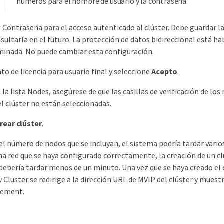
números para el nombre de usuario y la contraseña.
 Contraseña para el acceso autenticado al clúster. Debe guardar l
sultarla en el futuro. La protección de datos bidireccional está ha
inada. No puede cambiar esta configuración.
to de licencia para usuario final y seleccione
Acepto
.
n la lista Nodes, asegúrese de que las casillas de verificación de l
el clúster no están seleccionadas.
rear clúster
.
el número de nodos que se incluyan, el sistema podría tardar vario
una red que se haya configurado correctamente, la creación de un c
debería tardar menos de un minuto. Una vez que se haya creado el c
 Cluster se redirige a la dirección URL de MVIP del clúster y muestr
lement.