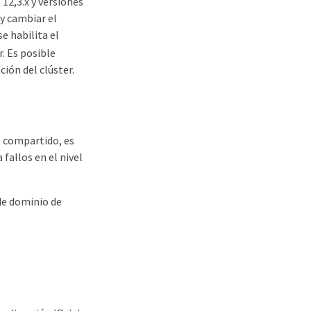
 12,3.x y versiones
y cambiar el
se habilita el
r. Es posible
ión del clúster.
s compartido, es
 fallos en el nivel
 de dominio de