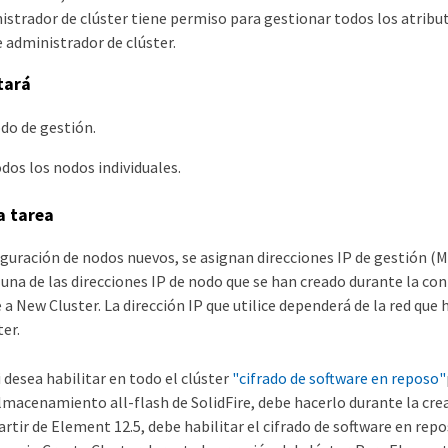
nistrador de clúster tiene permiso para gestionar todos los atribut
 administrador de clúster.
tará
odo de gestión.
dos los nodos individuales.
a tarea
guración de nodos nuevos, se asignan direcciones IP de gestión (M
una de las direcciones IP de nodo que se han creado durante la con
 a New Cluster. La dirección IP que utilice dependerá de la red que 
ter.
i desea habilitar en todo el clúster
"cifrado de software en reposo"
lmacenamiento all-flash de SolidFire, debe hacerlo durante la creac
artir de Element 12.5, debe habilitar el cifrado de software en repo