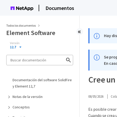
Documentos
Todos los documentos
Element Software
Hay di
Versión
12.7
Se pro
En caso
Cree un
Documentación del software SolidFire
y Element 12,7
Notas de la versión
08/05/2026
Col
Conceptos
Es posible crea
Cuando se crea 