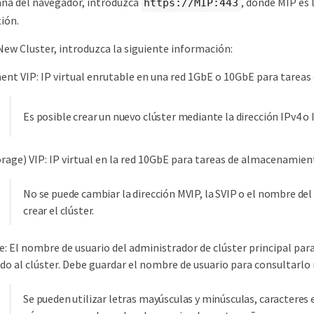
ana del navegador, introduzca
, donde MIP es l
https://MIP:443
ión.
New Cluster, introduzca la siguiente información:
t VIP: IP virtual enrutable en una red 1GbE o 10GbE para tareas d
Es posible crear un nuevo clúster mediante la dirección IPv4 o 
orage) VIP: IP virtual en la red 10GbE para tareas de almacenamient
No se puede cambiar la dirección MVIP, la SVIP o el nombre del
crear el clúster.
: El nombre de usuario del administrador de clúster principal para
do al clúster. Debe guardar el nombre de usuario para consultarlo
Se pueden utilizar letras mayúsculas y minúsculas, caracteres 