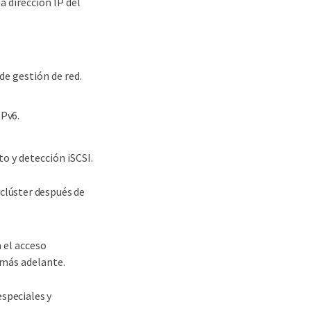
a dirección IP del
e gestión de red.
IPv6.
o y detección iSCSI.
 clúster después de
 el acceso
 más adelante.
especiales y