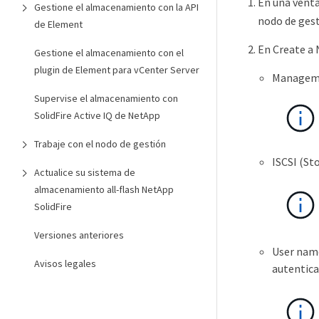
En una vent
Gestione el almacenamiento con la API
nodo de gest
de Element
En Create a 
Gestione el almacenamiento con el
plugin de Element para vCenter Server
Managemen
Supervise el almacenamiento con
SolidFire Active IQ de NetApp
Trabaje con el nodo de gestión
ISCSI (St
Actualice su sistema de
almacenamiento all-flash NetApp
SolidFire
Versiones anteriores
User name
Avisos legales
autentica