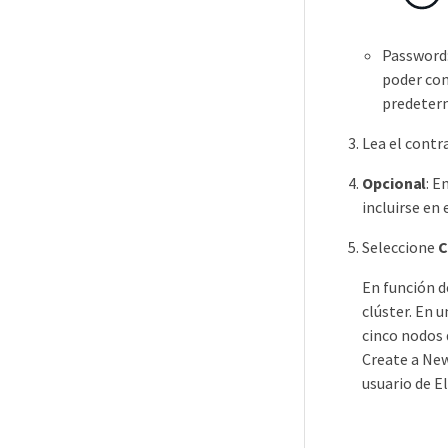
Password:
poder con
predeterm
Lea el contra
Opcional
: E
incluirse en 
Seleccione
C
En función d
clúster. En 
cinco nodos 
Create a New
usuario de E