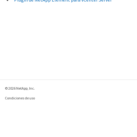
© 2026 NetApp, Inc.
Condiciones de uso
Política de privacidad
Política de cookies
Configuración de
cookies