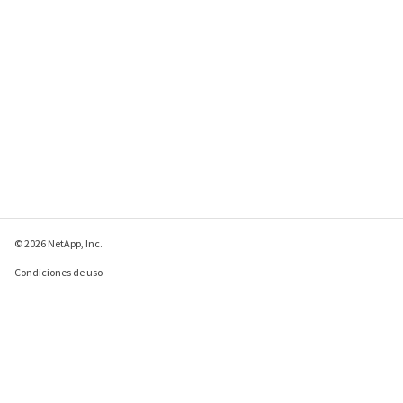
© 2026 NetApp, Inc.
Condiciones de uso
Política de privacidad
Política de cookies
Configuración de
cookies