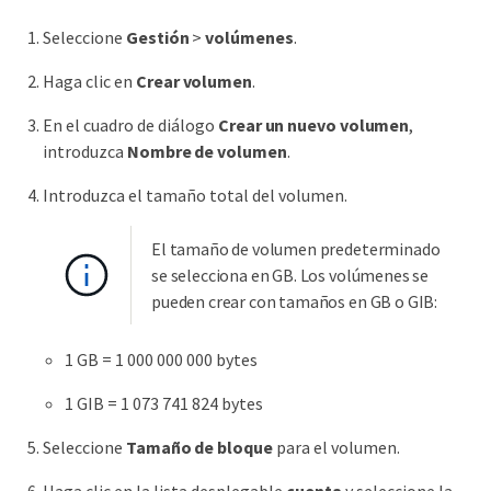
Seleccione
Gestión
>
volúmenes
.
Haga clic en
Crear volumen
.
En el cuadro de diálogo
Crear un nuevo volumen
,
introduzca
Nombre de volumen
.
Introduzca el tamaño total del volumen.
El tamaño de volumen predeterminado
se selecciona en GB. Los volúmenes se
pueden crear con tamaños en GB o GIB:
1 GB = 1 000 000 000 bytes
1 GIB = 1 073 741 824 bytes
Seleccione
Tamaño de bloque
para el volumen.
Haga clic en la lista desplegable
cuenta
y seleccione la