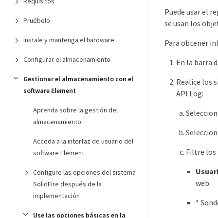
Requisitos
Puede usar el r
Pruébelo
se usan los obje
Instale y mantenga el hardware
Para obtener i
Configurar el almacenamiento
En la barra 
Gestionar el almacenamiento con el
Realice los 
software Element
API Log:
Aprenda sobre la gestión del
Seleccio
almacenamiento
Seleccio
Acceda a la interfaz de usuario del
Filtre lo
software Element
Usuari
Configure las opciones del sistema
web.
SolidFire después de la
implementación
* Sond
Use las opciones básicas en la