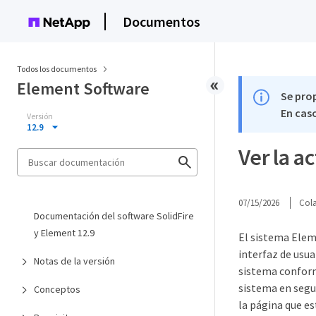
Documentos
Todos los documentos
Element Software
Se pro
En caso
Versión
12.9
Ver la a
07/15/2026
Col
Documentación del software SolidFire
y Element 12.9
El sistema Elem
interfaz de usua
Notas de la versión
sistema conforme
sistema en segun
Conceptos
la página que e