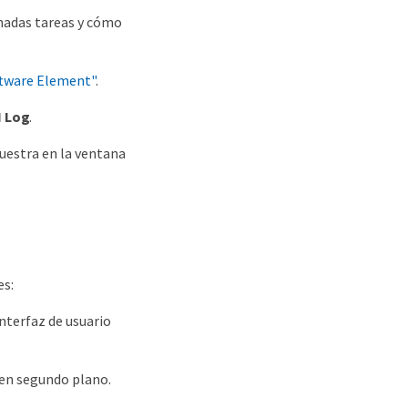
inadas tareas y cómo
ftware Element"
.
I Log
.
muestra en la ventana
es:
interfaz de usuario
 en segundo plano.