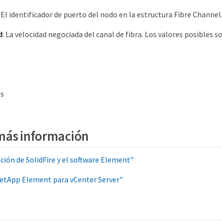
: El identificador de puerto del nodo en la estructura Fibre Channel
d
: La velocidad negociada del canal de fibra. Los valores posibles s
ps
más información
ón de SolidFire y el software Element"
NetApp Element para vCenter Server"