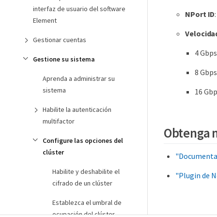
interfaz de usuario del software
NPort ID
Element
Velocida
Gestionar cuentas
4 Gbps
Gestione su sistema
8 Gbps
Aprenda a administrar su
sistema
16 Gb
Habilite la autenticación
multifactor
Obtenga 
Configure las opciones del
clúster
"Documentaci
Habilite y deshabilite el
"Plugin de 
cifrado de un clúster
Establezca el umbral de
ocupación del clúster