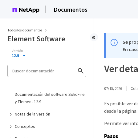
Documentos
Todos los documentos
Element Software
Se pro
En caso
Versión
12.9
Ver deta
07/15/2026
Col
Documentación del software SolidFire
y Element 12.9
Es posible ver d
desde la página 
Notas de la versión
Permite ver inf
Conceptos
Pasos