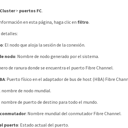
Cluster
>
puertos FC
.
 información en esta página, haga clic en
filtro
.
 detalles:
do
: El nodo que aloja la sesión de la conexión.
de nodo
: Nombre de nodo generado por el sistema.
ero de ranura donde se encuentra el puerto Fibre Channel.
HBA
: Puerto físico en el adaptador de bus de host (HBA) Fibre Chann
El nombre de nodo mundial.
El nombre de puerto de destino para todo el mundo.
 conmutador
: Nombre mundial del conmutador Fibre Channel.
el puerto
: Estado actual del puerto.