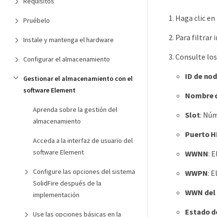
Requisitos
Haga clic en
Pruébelo
Para filtrar
Instale y mantenga el hardware
Consulte los
Configurar el almacenamiento
ID de no
Gestionar el almacenamiento con el
software Element
Nombre 
Aprenda sobre la gestión del
Slot
: Núm
almacenamiento
Puerto 
Acceda a la interfaz de usuario del
software Element
WWNN
: 
Configure las opciones del sistema
WWPN
: 
SolidFire después de la
WWN del
implementación
Estado d
Use las opciones básicas en la