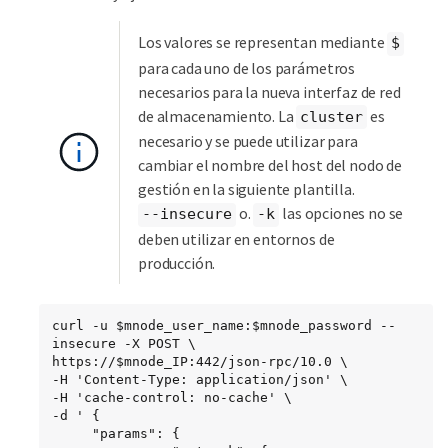
Los valores se representan mediante
$
para cada uno de los parámetros
necesarios para la nueva interfaz de red
de almacenamiento. La
es
cluster
necesario y se puede utilizar para
cambiar el nombre del host del nodo de
gestión en la siguiente plantilla.
o.
las opciones no se
--insecure
-k
deben utilizar en entornos de
producción.
curl -u $mnode_user_name:$mnode_password --
insecure -X POST \

https://$mnode_IP:442/json-rpc/10.0 \

-H 'Content-Type: application/json' \

-H 'cache-control: no-cache' \

-d ' {

     "params": {
