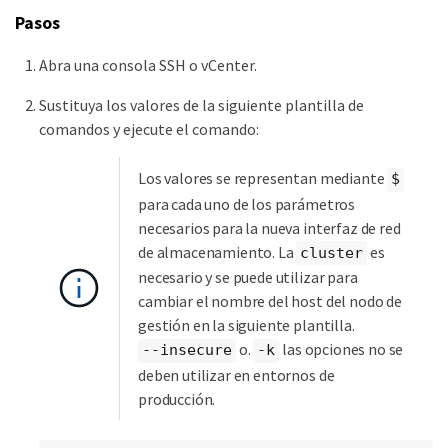
    "method": "SetConfig"

Pasos
}

'
Abra una consola SSH o vCenter.
Sustituya los valores de la siguiente plantilla de
comandos y ejecute el comando:
Los valores se representan mediante
$
para cada uno de los parámetros
necesarios para la nueva interfaz de red
de almacenamiento. La
es
cluster
necesario y se puede utilizar para
cambiar el nombre del host del nodo de
gestión en la siguiente plantilla.
o.
las opciones no se
--insecure
-k
deben utilizar en entornos de
producción.