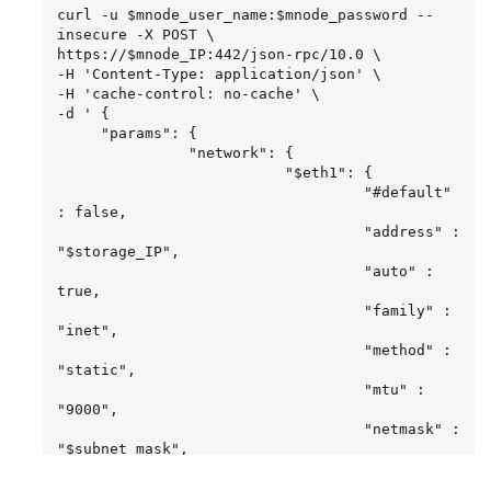
curl -u $mnode_user_name:$mnode_password --
insecure -X POST \

https://$mnode_IP:442/json-rpc/10.0 \

-H 'Content-Type: application/json' \

-H 'cache-control: no-cache' \

-d ' {

     "params": {

               "network": {

                          "$eth1": {

                                   "#default" 
: false,

                                   "address" : 
"$storage_IP",

                                   "auto" : 
true,

                                   "family" : 
"inet",

                                   "method" : 
"static",

                                   "mtu" : 
"9000",

                                   "netmask" : 
"$subnet_mask",

                                   "status" : 
"Up",
