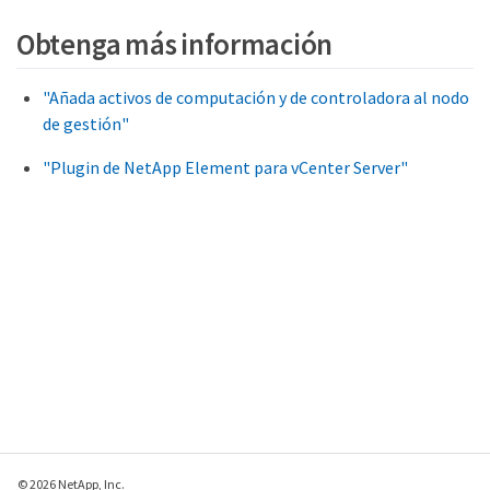
Obtenga más información
"virtualNetworkTag" : "$vlan_id"

                                   }

                          },

"Añada activos de computación y de controladora al nodo
               "cluster": {

                         "name": 
de gestión"
"$mnode_host_name",

                         "cipi": 
"Plugin de NetApp Element para vCenter Server"
"$eth1.$vlan_id",

                         "sipi": 
"$eth1.$vlan_id"

                         }

             },

    "method": "SetConfig"

}

'
© 2026 NetApp, Inc.