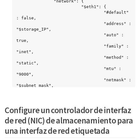
               "network": {

                          "$eth1": {

                                   "#default" 
: false,

                                   "address" : 
"$storage_IP",

                                   "auto" : 
true,

                                   "family" : 
"inet",

                                   "method" : 
"static",

                                   "mtu" : 
"9000",

                                   "netmask" : 
"$subnet_mask",

                                   "status" : 
"Up"

                                   }

Configure un controlador de interfaz
                          },

               "cluster": {

de red (NIC) de almacenamiento para
                         "name": 
"$mnode_host_name"

una interfaz de red etiquetada
                         }

             },
