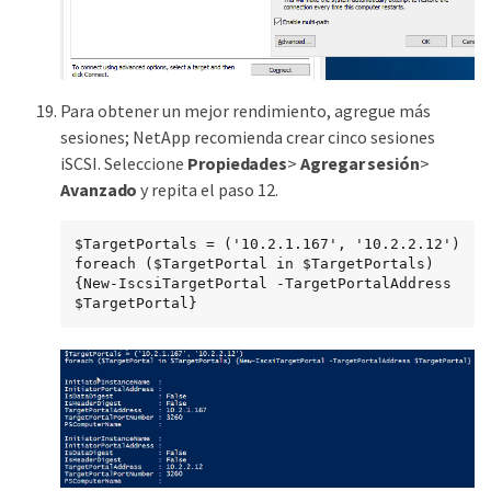
Para obtener un mejor rendimiento, agregue más
sesiones; NetApp recomienda crear cinco sesiones
iSCSI. Seleccione
Propiedades
>
Agregar sesión
>
Avanzado
y repita el paso 12.
$TargetPortals = ('10.2.1.167', '10.2.2.12')

foreach ($TargetPortal in $TargetPortals) 
{New-IscsiTargetPortal -TargetPortalAddress 
$TargetPortal}