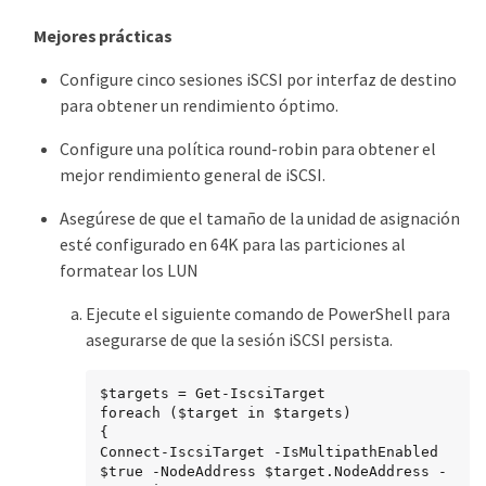
Mejores prácticas
Configure cinco sesiones iSCSI por interfaz de destino
para obtener un rendimiento óptimo.
Configure una política round-robin para obtener el
mejor rendimiento general de iSCSI.
Asegúrese de que el tamaño de la unidad de asignación
esté configurado en 64K para las particiones al
formatear los LUN
Ejecute el siguiente comando de PowerShell para
asegurarse de que la sesión iSCSI persista.
$targets = Get-IscsiTarget

foreach ($target in $targets)

{

Connect-IscsiTarget -IsMultipathEnabled 
$true -NodeAddress $target.NodeAddress -