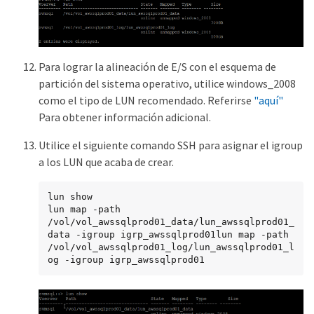
Para lograr la alineación de E/S con el esquema de
partición del sistema operativo, utilice windows_2008
como el tipo de LUN recomendado. Referirse
"aquí"
Para obtener información adicional.
Utilice el siguiente comando SSH para asignar el igroup
a los LUN que acaba de crear.
lun show

lun map -path 
/vol/vol_awssqlprod01_data/lun_awssqlprod01_
data -igroup igrp_awssqlprod01lun map -path 
/vol/vol_awssqlprod01_log/lun_awssqlprod01_l
og -igroup igrp_awssqlprod01