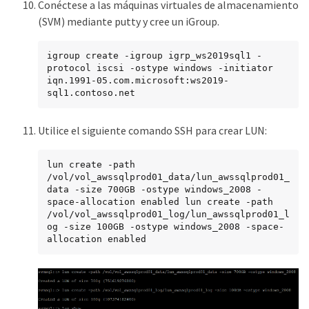
Conéctese a las máquinas virtuales de almacenamiento
(SVM) mediante putty y cree un iGroup.
igroup create -igroup igrp_ws2019sql1 -
protocol iscsi -ostype windows -initiator 
iqn.1991-05.com.microsoft:ws2019-
sql1.contoso.net
Utilice el siguiente comando SSH para crear LUN:
lun create -path 
/vol/vol_awssqlprod01_data/lun_awssqlprod01_
data -size 700GB -ostype windows_2008 -
space-allocation enabled lun create -path 
/vol/vol_awssqlprod01_log/lun_awssqlprod01_l
og -size 100GB -ostype windows_2008 -space-
allocation enabled