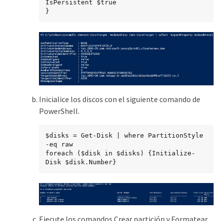
IsPersistent $true

}
Inicialice los discos con el siguiente comando de
PowerShell.
$disks = Get-Disk | where PartitionStyle 
-eq raw

foreach ($disk in $disks) {Initialize-
Disk $disk.Number}
Ejecute los comandos Crear partición y Formatear