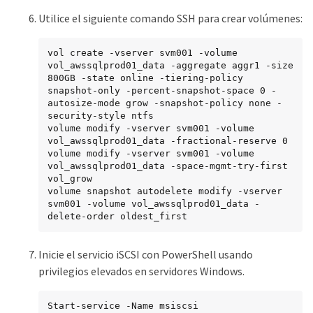
Utilice el siguiente comando SSH para crear volúmenes:
vol create -vserver svm001 -volume 
vol_awssqlprod01_data -aggregate aggr1 -size 
800GB -state online -tiering-policy 
snapshot-only -percent-snapshot-space 0 -
autosize-mode grow -snapshot-policy none -
security-style ntfs

volume modify -vserver svm001 -volume 
vol_awssqlprod01_data -fractional-reserve 0

volume modify -vserver svm001 -volume 
vol_awssqlprod01_data -space-mgmt-try-first 
vol_grow

volume snapshot autodelete modify -vserver 
svm001 -volume vol_awssqlprod01_data -
delete-order oldest_first
Inicie el servicio iSCSI con PowerShell usando
privilegios elevados en servidores Windows.
Start-service -Name msiscsi
