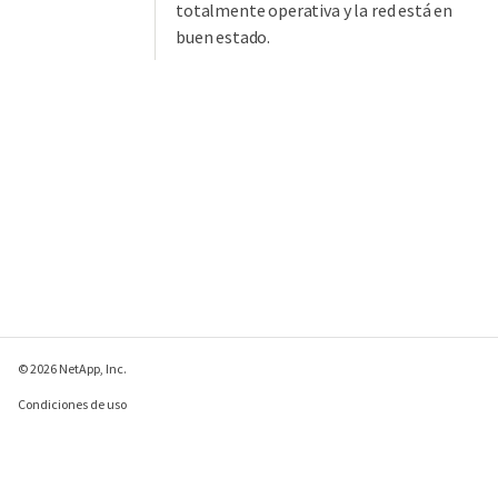
totalmente operativa y la red está en
buen estado.
© 2026 NetApp, Inc.
Condiciones de uso
Política de privacidad
Política de cookies