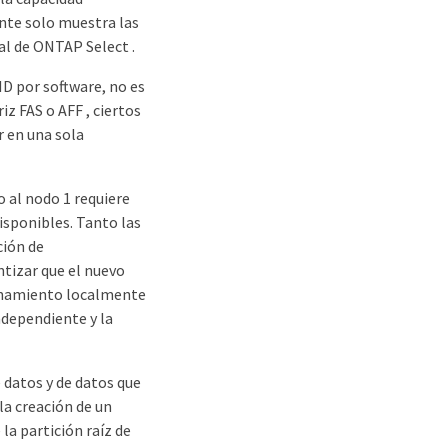
nte solo muestra las
al de ONTAP Select .
ID por software, no es
z FAS o AFF , ciertos
 en una sola
 al nodo 1 requiere
isponibles. Tanto las
ción de
ntizar que el nuevo
cenamiento localmente
ndependiente y la
 datos y de datos que
la creación de un
la partición raíz de