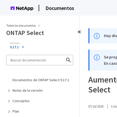
Documentos
Todos los documentos
ONTAP Select
Hay di
Versión
9.17.1
Se pro
En caso
Aumente
Documentos de ONTAP Select 9.17.1
Select
Notas de la versión
Conceptos
07/16/2026
Col
Plan