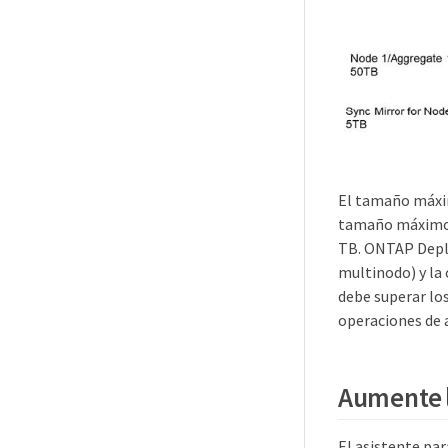
El tamaño máxim
tamaño máximo d
TB. ONTAP Deplo
multinodo) y la
debe superar los
operaciones de 
Aumente l
El asistente pa