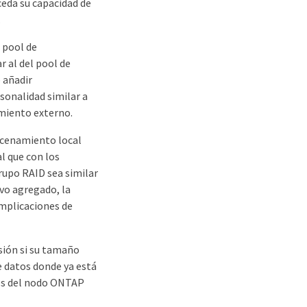
eda su capacidad de
.
 pool de
 al del pool de
 añadir
onalidad similar a
miento externo.
acenamiento local
al que con los
rupo RAID sea similar
evo agregado, la
implicaciones de
sión si su tamaño
 datos donde ya está
es del nodo ONTAP