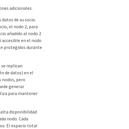
ones adicionales.
 datos de su socio.
cio, el nodo 2, para
acio añadido al nodo 2
i accesible en el nodo
te protegidos durante
 se replican
n de datos) en el
s nodos, pero
puede generar
iliza para mantener
alta disponibilidad
cada nodo. Cada
s. El espacio total