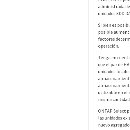
administrada de
unidades SDD DA
Si bien es posib
posible aumentar
factores determ
operación.
Tenga en cuenta
que el par de H
unidades locales
almacenamiento e
almacenamiento 
utilizable en el
misma cantidad 
ONTAP Select par
las unidades exi
nuevo agregado o