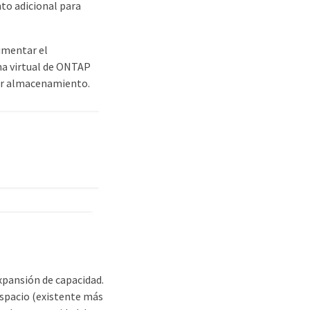
to adicional para
umentar el
na virtual de ONTAP
egar almacenamiento.
xpansión de capacidad.
 espacio (existente más