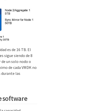
ad es de 16 TB. El
s sigue siendo de 8
 de un solo nodo o
áximo de cada VMDK no
B durante las
e software
la capacidad