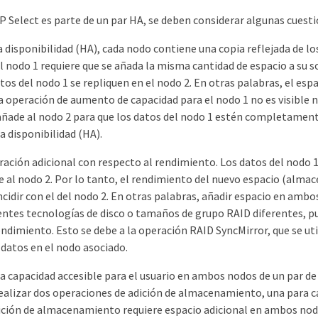
 Select es parte de un par HA, se deben considerar algunas cuesti
a disponibilidad (HA), cada nodo contiene una copia reflejada de los
l nodo 1 requiere que se añada la misma cantidad de espacio a su so
tos del nodo 1 se repliquen en el nodo 2. En otras palabras, el esp
 operación de aumento de capacidad para el nodo 1 no es visible n
e añade al nodo 2 para que los datos del nodo 1 estén completamen
a disponibilidad (HA).
ación adicional con respecto al rendimiento. Los datos del nodo 1
 al nodo 2. Por lo tanto, el rendimiento del nuevo espacio (almacé
cidir con el del nodo 2. En otras palabras, añadir espacio en ambo
rentes tecnologías de disco o tamaños de grupo RAID diferentes, 
ndimiento. Esto se debe a la operación RAID SyncMirror, que se ut
 datos en el nodo asociado.
 capacidad accesible para el usuario en ambos nodos de un par de 
realizar dos operaciones de adición de almacenamiento, una para 
ición de almacenamiento requiere espacio adicional en ambos nodo