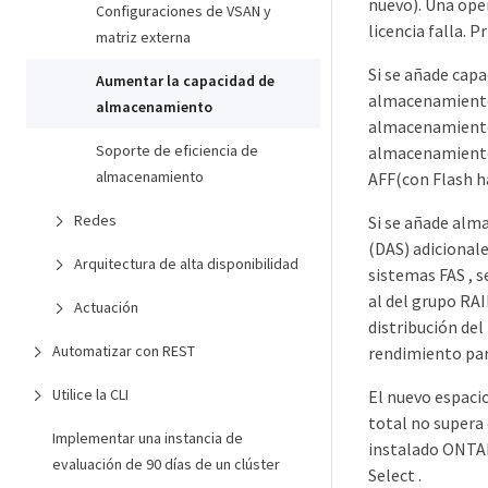
nuevo). Una ope
Configuraciones de VSAN y
licencia falla. 
matriz externa
Si se añade cap
Aumentar la capacidad de
almacenamiento 
almacenamiento
almacenamiento 
Soporte de eficiencia de
almacenamiento 
almacenamiento
AFF(con Flash h
Redes
Si se añade alm
(DAS) adicionale
Arquitectura de alta disponibilidad
sistemas FAS , s
al del grupo RAI
Actuación
distribución del
Automatizar con REST
rendimiento par
Utilice la CLI
El nuevo espaci
total no supera
Implementar una instancia de
instalado ONTAP
evaluación de 90 días de un clúster
Select .