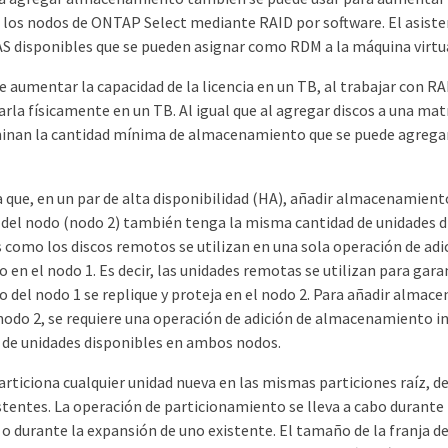
 los nodos de ONTAP Select mediante RAID por software. El asiste
S disponibles que se pueden asignar como RDM a la máquina virtu
le aumentar la capacidad de la licencia en un TB, al trabajar con RA
la físicamente en un TB. Al igual que al agregar discos a una matri
inan la cantidad mínima de almacenamiento que se puede agregar
 que, en un par de alta disponibilidad (HA), añadir almacenamiento
A del nodo (nodo 2) también tenga la misma cantidad de unidades d
 como los discos remotos se utilizan en una sola operación de adi
n el nodo 1. Es decir, las unidades remotas se utilizan para gara
del nodo 1 se replique y proteja en el nodo 2. Para añadir alma
 nodo 2, se requiere una operación de adición de almacenamiento i
de unidades disponibles en ambos nodos.
ticiona cualquier unidad nueva en las mismas particiones raíz, de
stentes. La operación de particionamiento se lleva a cabo durante 
 durante la expansión de uno existente. El tamaño de la franja de 