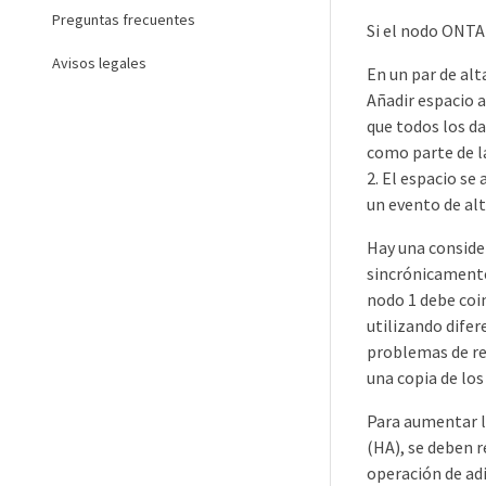
Preguntas frecuentes
Si el nodo ONTAP
Avisos legales
En un par de alt
Añadir espacio a
que todos los da
como parte de la
2. El espacio s
un evento de alt
Hay una consider
sincrónicamente
nodo 1 debe coin
utilizando dife
problemas de re
una copia de los
Para aumentar la
(HA), se deben 
operación de ad