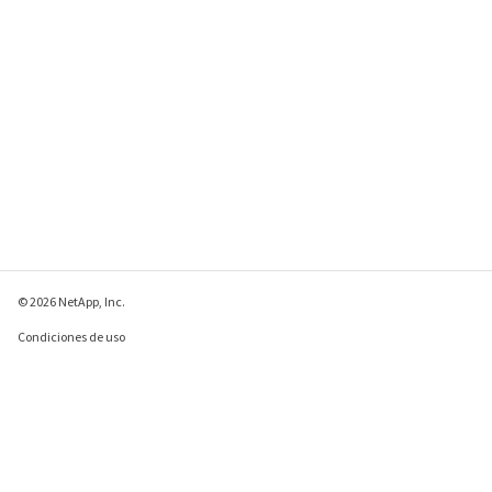
© 2026 NetApp, Inc.
Condiciones de uso
Política de privacidad
Política de cookies
Configuración de
cookies