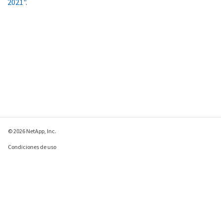
2021"
.
© 2026 NetApp, Inc.
Condiciones de uso
Política de privacidad
Política de cookies
Configuración de
cookies