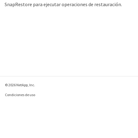
SnapRestore para ejecutar operaciones de restauración.
© 2026 NetApp, Inc.
Condiciones de uso
Política de privacidad
Política de cookies
Configuración de
cookies