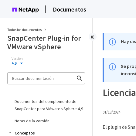
Documentos
Todos los documentos
SnapCenter Plug-in for
Hay di
VMware vSphere
Versión
4.9
Se pro
inconsi
Licencia
Documentos del complemento de
SnapCenter para VMware vSphere 4,9
01/18/2024
Notas de la versión
El plugin de Sn
Conceptos