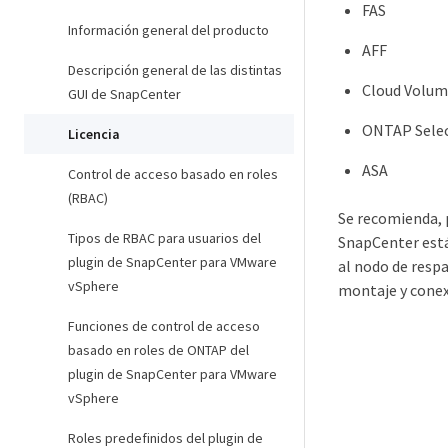
FAS
Información general del producto
AFF
Descripción general de las distintas
Cloud Volu
GUI de SnapCenter
ONTAP Sele
Licencia
ASA
Control de acceso basado en roles
(RBAC)
Se recomienda, p
Tipos de RBAC para usuarios del
SnapCenter está
plugin de SnapCenter para VMware
al nodo de resp
vSphere
montaje y conexi
Funciones de control de acceso
basado en roles de ONTAP del
plugin de SnapCenter para VMware
vSphere
Roles predefinidos del plugin de