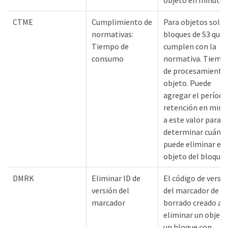
objeto en minutos
CTME
Cumplimiento de
Para objetos solo 
normativas:
bloques de S3 que
Tiempo de
cumplen con la
consumo
normativa. Tiemp
de procesamiento 
objeto. Puede
agregar el período
retención en minu
a este valor para
determinar cuándo
puede eliminar el
objeto del bloque.
DMRK
Eliminar ID de
El código de versi
versión del
del marcador de
marcador
borrado creado al
eliminar un objeto
un bloque con