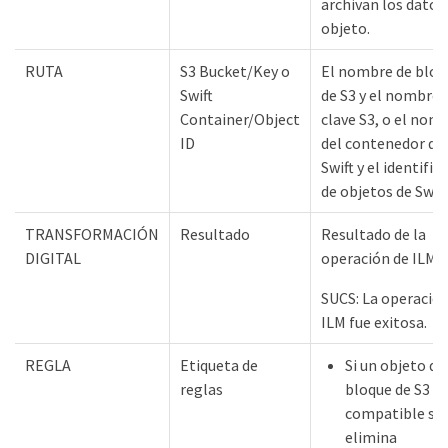
archivan los datos
objeto.
RUTA
S3 Bucket/Key o
El nombre de bloq
Swift
de S3 y el nombre 
Container/Object
clave S3, o el nom
ID
del contenedor de
Swift y el identific
de objetos de Swift
TRANSFORMACIÓN
Resultado
Resultado de la
DIGITAL
operación de ILM.
SUCS: La operación
ILM fue exitosa.
REGLA
Etiqueta de
Si un objeto de
reglas
bloque de S3
compatible se
elimina