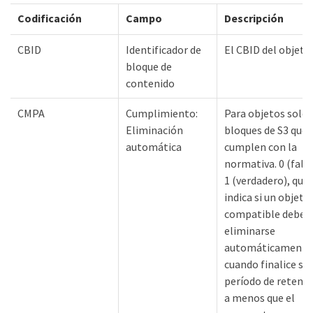
Codificación
Campo
Descripción
CBID
Identificador de
El CBID del objeto.
bloque de
contenido
CMPA
Cumplimiento:
Para objetos solo 
Eliminación
bloques de S3 que
automática
cumplen con la
normativa. 0 (falso
1 (verdadero), que
indica si un objeto
compatible debe
eliminarse
automáticamente
cuando finalice su
período de retenci
a menos que el