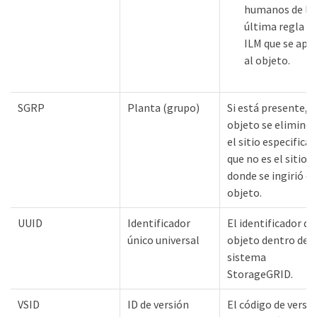
humanos de la
última regla d
ILM que se apli
al objeto.
SGRP
Planta (grupo)
Si está presente, e
objeto se eliminó 
el sitio especificad
que no es el sitio
donde se ingirió el
objeto.
UUID
Identificador
El identificador de
único universal
objeto dentro del
sistema
StorageGRID.
VSID
ID de versión
El código de versi