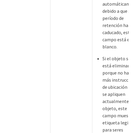
automáticame
debido a que su
período de
retención ha
caducado, este
campo está en
blanco.
Si el objeto se
está eliminan
porque no hay
más instruccio
de ubicación q
se apliquen
actualmente a
objeto, este
campo muestra
etiqueta legibl
para seres