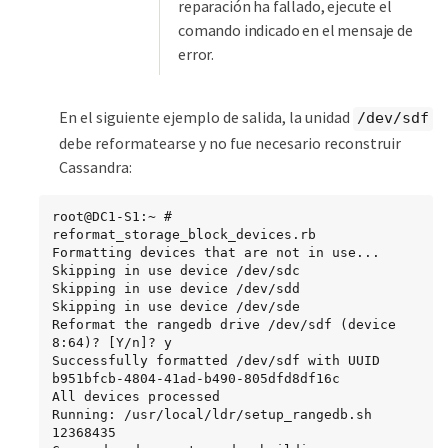
reparación ha fallado, ejecute el
comando indicado en el mensaje de
error.
En el siguiente ejemplo de salida, la unidad
/dev/sdf
debe reformatearse y no fue necesario reconstruir
Cassandra:
root@DC1-S1:~ # 
reformat_storage_block_devices.rb

Formatting devices that are not in use...

Skipping in use device /dev/sdc

Skipping in use device /dev/sdd

Skipping in use device /dev/sde

Reformat the rangedb drive /dev/sdf (device 
8:64)? [Y/n]? y

Successfully formatted /dev/sdf with UUID 
b951bfcb-4804-41ad-b490-805dfd8df16c

All devices processed

Running: /usr/local/ldr/setup_rangedb.sh 
12368435
