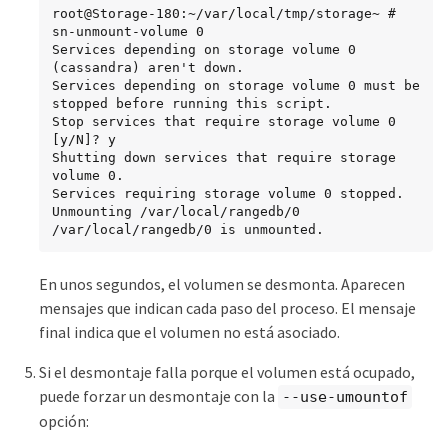
root@Storage-180:~/var/local/tmp/storage~ # 
sn-unmount-volume 0

Services depending on storage volume 0 
(cassandra) aren't down.

Services depending on storage volume 0 must be 
stopped before running this script.

Stop services that require storage volume 0 
[y/N]? y

Shutting down services that require storage 
volume 0.

Services requiring storage volume 0 stopped.

Unmounting /var/local/rangedb/0

/var/local/rangedb/0 is unmounted.
En unos segundos, el volumen se desmonta. Aparecen
mensajes que indican cada paso del proceso. El mensaje
final indica que el volumen no está asociado.
Si el desmontaje falla porque el volumen está ocupado,
puede forzar un desmontaje con la
--use-umountof
opción: