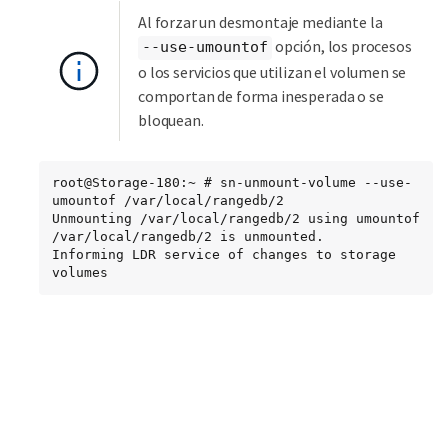
Al forzar un desmontaje mediante la
opción, los procesos
--use-umountof
o los servicios que utilizan el volumen se
comportan de forma inesperada o se
bloquean.
root@Storage-180:~ # sn-unmount-volume --use-
umountof /var/local/rangedb/2

Unmounting /var/local/rangedb/2 using umountof

/var/local/rangedb/2 is unmounted.

Informing LDR service of changes to storage 
volumes