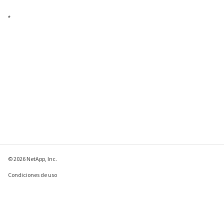
*
© 2026 NetApp, Inc.
Condiciones de uso
Política de privacidad
Política de cookies
Configuración de