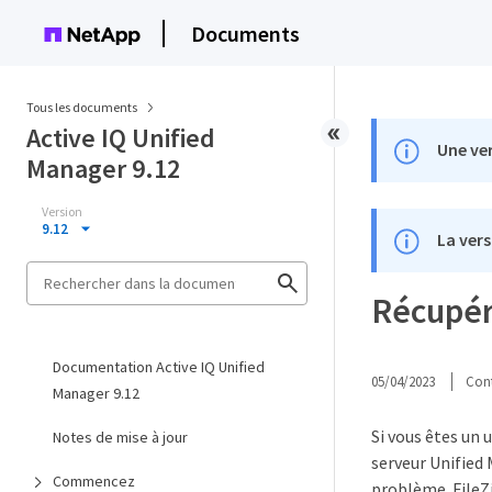
Documents
Tous les documents
Active IQ Unified
Une ver
Manager 9.12
Version
9.12
La vers
Récupéra
Documentation Active IQ Unified
05/04/2023
Cont
Manager 9.12
Si vous êtes un 
Notes de mise à jour
serveur Unified 
Commencez
problème. FileZi