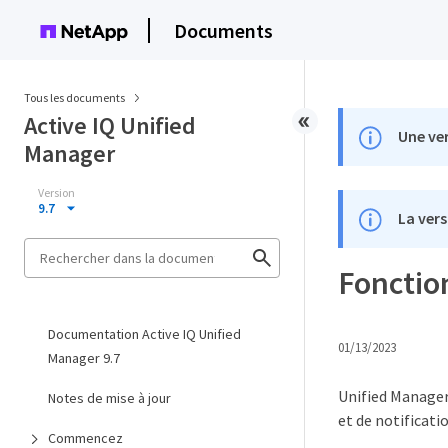
Documents
Tous les documents
Active IQ Unified
Une ver
Manager
Version
9.7
La vers
Fonction
Documentation Active IQ Unified
01/13/2023
Manager 9.7
Unified Manager 
Notes de mise à jour
et de notificati
Commencez