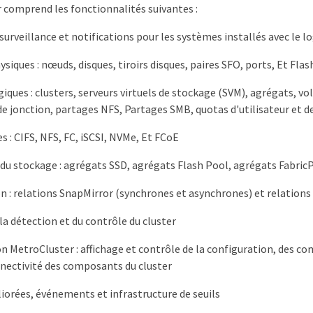
 comprend les fonctionnalités suivantes :
surveillance et notifications pour les systèmes installés avec le l
siques : nœuds, disques, tiroirs disques, paires SFO, ports, Et Flas
giques : clusters, serveurs virtuels de stockage (SVM), agrégats, 
e jonction, partages NFS, Partages SMB, quotas d'utilisateur et d
s : CIFS, NFS, FC, iSCSI, NVMe, Et FCoE
é du stockage : agrégats SSD, agrégats Flash Pool, agrégats Fabri
n : relations SnapMirror (synchrones et asynchrones) et relation
 la détection et du contrôle du cluster
n MetroCluster : affichage et contrôle de la configuration, des 
nnectivité des composants du cluster
iorées, événements et infrastructure de seuils