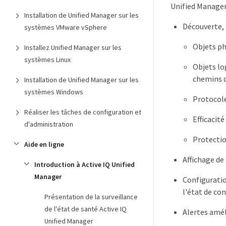
Unified Manager
Installation de Unified Manager sur les
Découverte, 
systèmes VMware vSphere
Objets phy
Installez Unified Manager sur les
systèmes Linux
Objets lo
chemins d
Installation de Unified Manager sur les
systèmes Windows
Protocole
Réaliser les tâches de configuration et
Efficacit
d'administration
Protectio
Aide en ligne
Affichage de
Introduction à Active IQ Unified
Manager
Configuratio
l'état de co
Présentation de la surveillance
de l'état de santé Active IQ
Alertes amél
Unified Manager