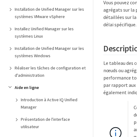
Vous pouvez con
Installation de Unified Manager sur les
agrégats sur la
systèmes VMware vSphere
détaillées sur 
délai spécifique.
Installez Unified Manager sur les
systèmes Linux
Descriptio
Installation de Unified Manager sur les
systèmes Windows
Le tableau des c
Réaliser les tâches de configuration et
nœuds ou agrégat
d'administration
performance tota
par rapport aux 
Aide en ligne
également indiq
Introduction à Active IQ Unified
C
Manager
d
Présentation de l'interface
p
utilisateur
a
g