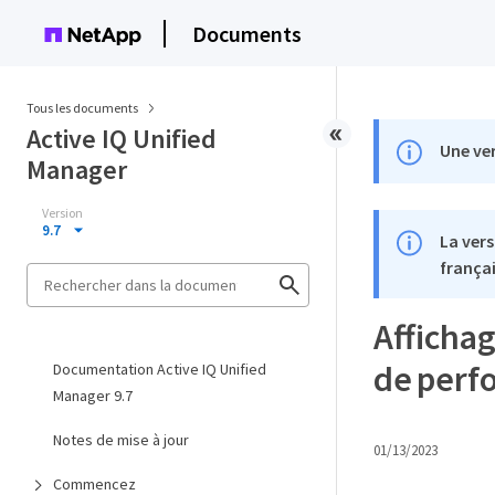
Documents
Tous les documents
Active IQ Unified
Une ver
Manager
Version
9.7
La vers
françai
Afficha
de perf
Documentation Active IQ Unified
Manager 9.7
Notes de mise à jour
01/13/2023
Commencez