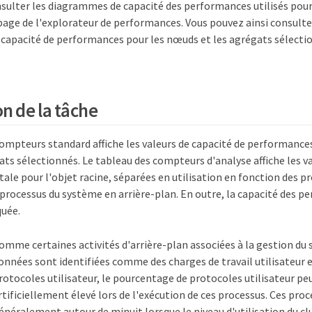
sulter les diagrammes de capacité des performances utilisés pour
 page de l'explorateur de performances. Vous pouvez ainsi consult
la capacité de performances pour les nœuds et les agrégats sélect
n de la tâche
ompteurs standard affiche les valeurs de capacité de performances
s sélectionnés. Le tableau des compteurs d'analyse affiche les va
le pour l'objet racine, séparées en utilisation en fonction des pr
processus du système en arrière-plan. En outre, la capacité des p
uée.
omme certaines activités d'arrière-plan associées à la gestion du
onnées sont identifiées comme des charges de travail utilisateur
rotocoles utilisateur, le pourcentage de protocoles utilisateur pe
rtificiellement élevé lors de l'exécution de ces processus. Ces pro
énéralement autour de minuit lorsque le niveau d'utilisation du clu