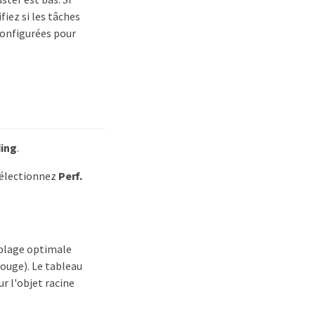
fiez si les tâches
configurées pour
ing
.
 sélectionnez
Perf.
 plage optimale
(rouge). Le tableau
r l'objet racine