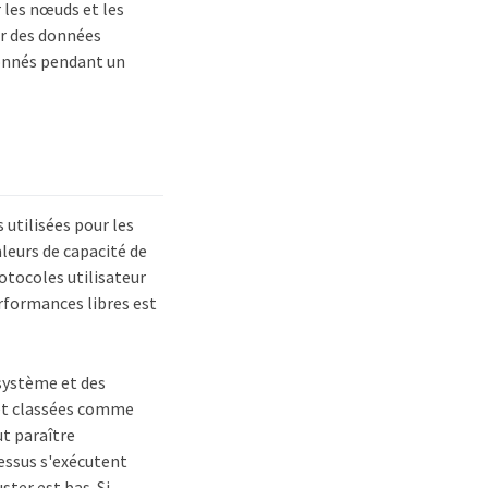
 les nœuds et les
er des données
ionnés pendant un
 utilisées pour les
leurs de capacité de
otocoles utilisateur
erformances libres est
 système et des
 et classées comme
ut paraître
cessus s'exécutent
ster est bas. Si