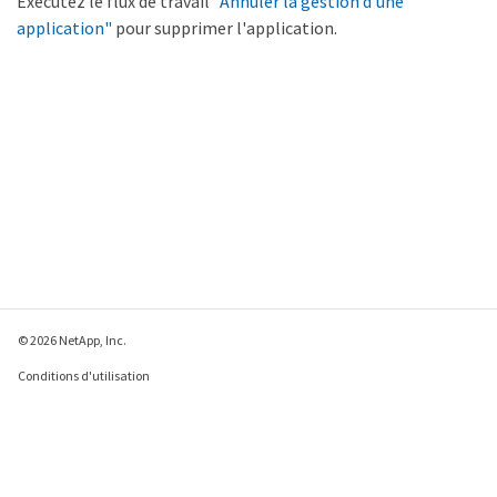
Exécutez le flux de travail
"Annuler la gestion d'une
application"
pour supprimer l'application.
© 2026 NetApp, Inc.
Conditions d'utilisation
Déclaration de
confidentialité
Déclaration sur les
cookies