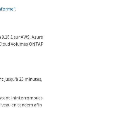
informe"
.
 9.16.1 sur AWS, Azure
s Cloud Volumes ONTAP
t jusqu'à 25 minutes,
restent ininterrompues.
niveau en tandem afin