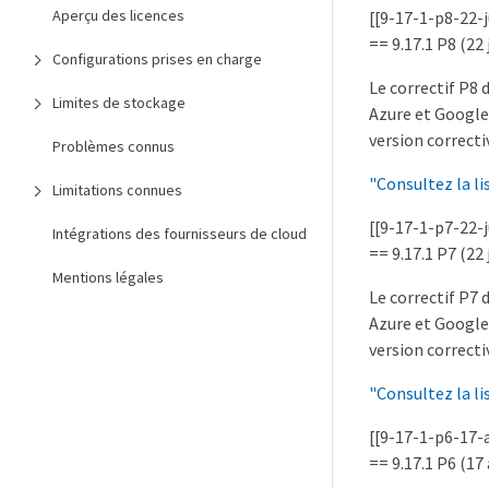
Aperçu des licences
[[9-17-1-p8-22-
== 9.17.1 P8 (22 
Configurations prises en charge
Le correctif P8
Limites de stockage
Azure et Google 
version correcti
Problèmes connus
"Consultez la li
Limitations connues
[[9-17-1-p7-22-
Intégrations des fournisseurs de cloud
== 9.17.1 P7 (22 
Mentions légales
Le correctif P7
Azure et Google 
version correcti
"Consultez la li
[[9-17-1-p6-17-
== 9.17.1 P6 (17 