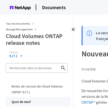
Documents
Tous les documents
Storage Management
La vers
Cloud Volumes ONTAP
françai
release notes
Nouveau
Version
9.17.1
07/24/2026
Cloud Volumes O
Notes de version de Cloud Volumes
De nouvelles fo
ONTAP 9.17.1
versions de la 
Quoi de neuf
ONTAP"
gérées 