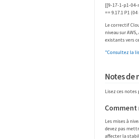
[[9-17-1-p1-04
== 9.17.1 P1 (0
Le correctif Cl
niveau sur AWS,
existants vers c
"Consultez la li
Notes de 
Lisez ces notes 
Comment m
Les mises à niv
devez pas mettr
affecter la stab