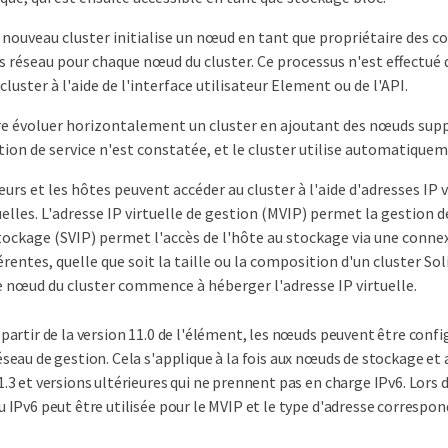
 nouveau cluster initialise un nœud en tant que propriétaire des 
réseau pour chaque nœud du cluster. Ce processus n'est effectué q
cluster à l'aide de l'interface utilisateur Element ou de l'API.
re évoluer horizontalement un cluster en ajoutant des nœuds sup
tion de service n'est constatée, et le cluster utilise automatiqu
urs et les hôtes peuvent accéder au cluster à l'aide d'adresses IP 
uelles. L'adresse IP virtuelle de gestion (MVIP) permet la gestion d
stockage (SVIP) permet l'accès de l'hôte au stockage via une conne
entes, quelle que soit la taille ou la composition d'un cluster Sol
e nœud du cluster commence à héberger l'adresse IP virtuelle.
 partir de la version 11.0 de l'élément, les nœuds peuvent être confi
éseau de gestion. Cela s'applique à la fois aux nœuds de stockage et
1.3 et versions ultérieures qui ne prennent pas en charge IPv6. Lors d
u IPv6 peut être utilisée pour le MVIP et le type d'adresse correspon