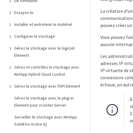
De formation
La création d'un
Essayez-le
communications 
Installer et entretenir le matériel
pouvez créer un 
Configurer le stockage
Vous pouvez fai
aucune interrup
Gérez le stockage avec le logiciel
Element
Les administrate
adresses IP virt
Gérez et contrôlez le stockage avec
IP virtuelle de 
NetApp Hybrid Cloud Control
connexions cohér
échoue, un autr
Gérez le stockage avec l'API Element
Gérez le stockage avec le plug-in
À
Element pour vCenter Server
r
1
Surveiller le stockage avec NetApp
o
SolidFire Active IQ