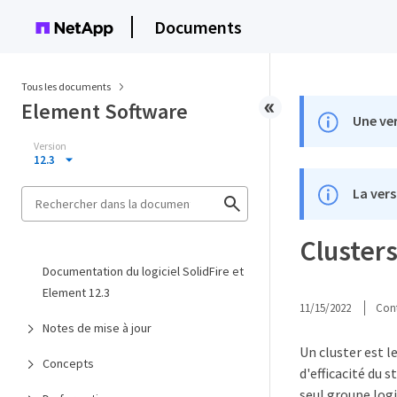
Documents
Tous les documents
Element Software
Une ver
Version
12.3
La vers
Cluster
Documentation du logiciel SolidFire et
Element 12.3
11/15/2022
Cont
Notes de mise à jour
Un cluster est l
Concepts
d'efficacité du 
seul groupe logi