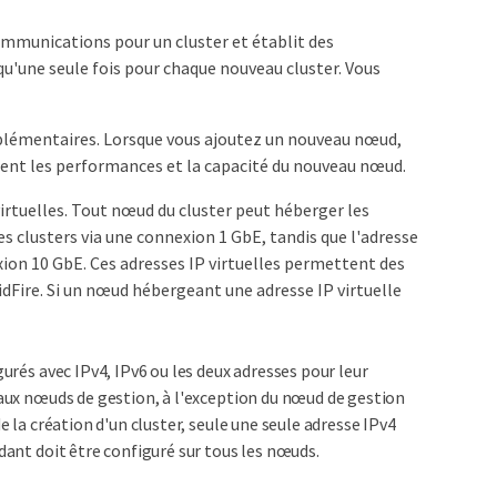
communications pour un cluster et établit des
u'une seule fois pour chaque nouveau cluster. Vous
plémentaires. Lorsque vous ajoutez un nouveau nœud,
ement les performances et la capacité du nouveau nœud.
virtuelles. Tout nœud du cluster peut héberger les
es clusters via une connexion 1 GbE, tandis que l'adresse
xion 10 GbE. Ces adresses IP virtuelles permettent des
idFire. Si un nœud hébergeant une adresse IP virtuelle
gurés avec IPv4, IPv6 ou les deux adresses pour leur
 aux nœuds de gestion, à l'exception du nœud de gestion
e la création d'un cluster, seule une seule adresse IPv4
dant doit être configuré sur tous les nœuds.