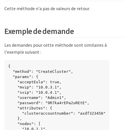
Cette méthode n'a pas de valeurs de retour.
Exemple de demande
Les demandes pour cette méthode sont similaires à
l'exemple suivant :
{

  "method": "CreateCluster",

  "params": {

    "acceptEula": true,

    "mvip": "10.0.3.1",

    "svip": "10.0.4.1",

    "username": "Admin1",

    "password": "9R7ka4rEPa2uREtE",

    "attributes": {

      "clusteraccountnumber": "axdf323456"

    },

    "nodes": [

      "10.0.2.1",
