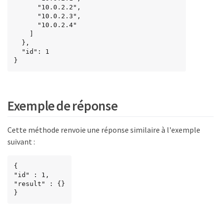
      "10.0.2.2",

      "10.0.2.3",

      "10.0.2.4"

    ]

  },

  "id": 1

}
Exemple de réponse
Cette méthode renvoie une réponse similaire à l'exemple
suivant :
{

"id" : 1,

"result" : {}

}