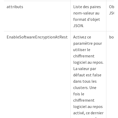
attributs
Liste des paires
Obje
nom-valeur au
JSO
format d'objet
JSON.
EnableSoftwareEncryptionAtRest
Activez ce
bool
paramètre pour
utiliser le
chiffrement
logiciel au repos.
La valeur par
défaut est false
dans tous les
clusters. Une
fois le
chiffrement
logiciel au repos
activé, ce dernier