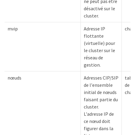
ne peut pas être
désactivé sur le
cluster.
mvip
Adresse IP
chaî
flottante
(virtuelle) pour
le cluster sur le
réseau de
gestion.
nœuds
Adresses CIP/SIP
tabl
de l'ensemble
de
initial de nœuds
chaî
faisant partie du
cluster.
L'adresse IP de
ce nœud doit
figurer dans la