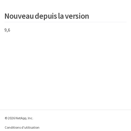
"707a737200000001f47acc0100000000",

      "scsiNAADeviceID": 
Nouveau depuis la version
"6f47acc100000000707a737200000001",

      "status": "active",

      "totalSize": 10000003072,

9,6
      "virtualVolumeID": 5,

      "volumeAccessGroups": [],

      "volumePairs": [],

      "volumeID": 1

    } ]

  }

}
© 2026 NetApp, Inc.
Conditions d'utilisation