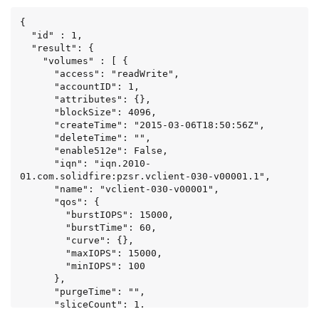
{

  "id" : 1,

  "result": {

    "volumes" : [ {

      "access": "readWrite",

      "accountID": 1,

      "attributes": {},

      "blockSize": 4096,

      "createTime": "2015-03-06T18:50:56Z",

      "deleteTime": "",

      "enable512e": False,

      "iqn": "iqn.2010-
01.com.solidfire:pzsr.vclient-030-v00001.1",

      "name": "vclient-030-v00001",

      "qos": {

        "burstIOPS": 15000,

        "burstTime": 60,

        "curve": {},

        "maxIOPS": 15000,

        "minIOPS": 100

      },

      "purgeTime": "",

      "sliceCount": 1,

      "scsiEUIDeviceID": 