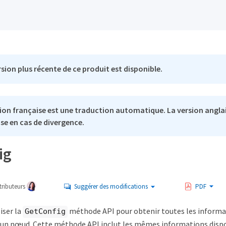
sion plus récente de ce produit est disponible.
ion française est une traduction automatique. La version anglai
se en cas de divergence.
ig
ributeurs
Suggérer des modifications
PDF
iser la
méthode API pour obtenir toutes les informa
GetConfig
'un nœud. Cette méthode API inclut les mêmes informations dispo