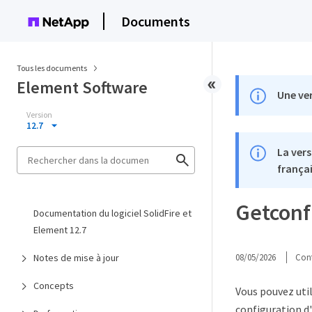
Documents
Tous les documents
Element Software
Une ver
Version
12.7
La vers
françai
Getconf
Documentation du logiciel SolidFire et
Element 12.7
Notes de mise à jour
08/05/2026
Cont
Concepts
Vous pouvez util
configuration d