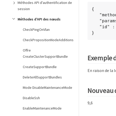
Méthodes API d'authentification de
{

session
   "method": "GetConfig",

Méthodes d'API des nœuds
   "params": {},

   "id" : 1

CheckPingOnVlan
}
CheckPropositionNodeAdditions
Offre
Exemple 
CreateClusterSupportBundle
CreateSupportBundle
En raison de la
DeleteAllSupportBundles
Mode DisableMaintenanceMode
Nouveau d
DisableSsh
9,6
EnableMaintenanceMode