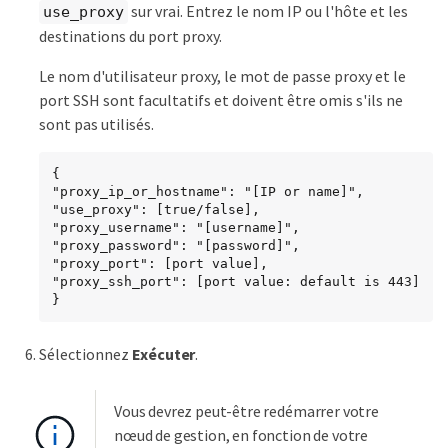
sur vrai. Entrez le nom IP ou l'hôte et les
use_proxy
destinations du port proxy.
Le nom d'utilisateur proxy, le mot de passe proxy et le
port SSH sont facultatifs et doivent être omis s'ils ne
sont pas utilisés.
{

"proxy_ip_or_hostname": "[IP or name]",

"use_proxy": [true/false],

"proxy_username": "[username]",

"proxy_password": "[password]",

"proxy_port": [port value],

"proxy_ssh_port": [port value: default is 443]

}
Sélectionnez
Exécuter
.
Vous devrez peut-être redémarrer votre
nœud de gestion, en fonction de votre