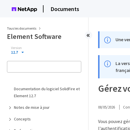
Documents
Tous les documents
Element Software
Une ver
Version
12.7
La vers
françai
Gérez v
Documentation du logiciel SolidFire et
Element 12.7
Notes de mise à jour
08/05/2026
Cont
Concepts
Vous pouvez gér
l'authentificati