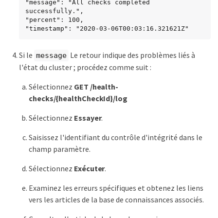
"message": "All checks completed 
successfully.",

"percent": 100,

"timestamp": "2020-03-06T00:03:16.321621Z"
Si le
Le retour indique des problèmes liés à
message
l'état du cluster ; procédez comme suit :
Sélectionnez
GET /health-
checks/{healthCheckId}/log
Sélectionnez
Essayer
.
Saisissez l'identifiant du contrôle d'intégrité dans le
champ paramètre.
Sélectionnez
Exécuter
.
Examinez les erreurs spécifiques et obtenez les liens
vers les articles de la base de connaissances associés.