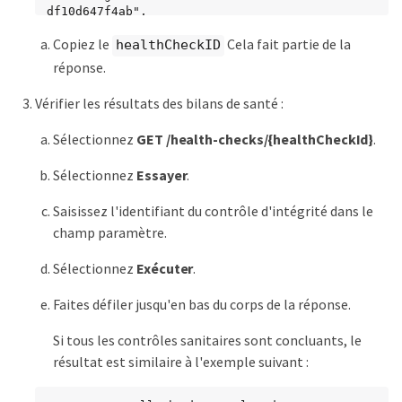
df10d647f4ab",

  "taskId": "73f4df64-bda5-42c1-9074-
Copiez le
Cela fait partie de la
b4e7843dbb77"

healthCheckID
}
réponse.
Vérifier les résultats des bilans de santé :
Sélectionnez
GET /health-checks/{healthCheckId}
.
Sélectionnez
Essayer
.
Saisissez l'identifiant du contrôle d'intégrité dans le
champ paramètre.
Sélectionnez
Exécuter
.
Faites défiler jusqu'en bas du corps de la réponse.
Si tous les contrôles sanitaires sont concluants, le
résultat est similaire à l'exemple suivant :