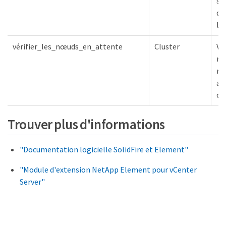
su
d'
lib
vérifier_les_nœuds_en_attente
Cluster
Vér
n'
nœ
at
clu
Trouver plus d'informations
"Documentation logicielle SolidFire et Element"
"Module d'extension NetApp Element pour vCenter
Server"