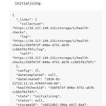
:
initializing
{

  "_links": {

    "collection": 
"https://10.117.149.231/storage/1/health-
checks",

    "log": 
"https://10.117.149.231/storage/1/health-
checks/358f073f-896e-4751-ab7b-
ccbb5f61f9fc/log",

    "self": 
"https://10.117.149.231/storage/1/health-
checks/358f073f-896e-4751-ab7b-ccbb5f61f9fc"

  },

  "config": {},

  "dateCompleted": null,

  "dateCreated": "2020-02-
21T22:11:15.476937+00:00",

  "healthCheckId": "358f073f-896e-4751-ab7b-
ccbb5f61f9fc",

  "state": "initializing",

  "status": null,

  "storageId": "c6d124b2-396a-4417-8a47-