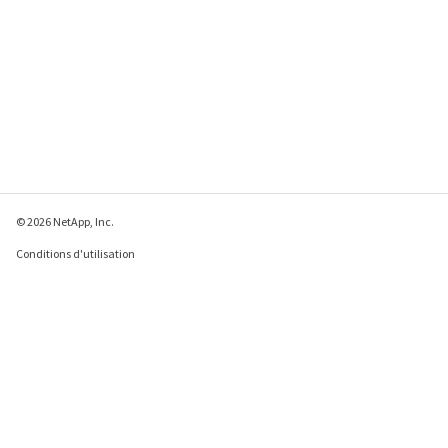
© 2026 NetApp, Inc.
Conditions d'utilisation
Déclaration de
confidentialité
Déclaration sur les
cookies
Paramètres des cookies
Envoyer des commentaires à propos de cette page