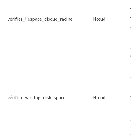
jou
vérifier_l'espace_disque_racine
Nœud
Vér
sy
fi
ra
di
su
d'
po
ef
mi
vérifier_var_log_disk_space
Nœud
Vé
/v
L'
at
ce
de