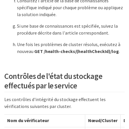
Consultez l'article de la base de connaissances
spécifique indiqué pour chaque problème ou appliquez
la solution indiquée.
Si une base de connaissances est spécifiée, suivez la
procédure décrite dans l'article correspondant.
Une fois les problèmes de cluster résolus, exécutez à
nouveau
GET /health-checks/{healthCheckId}/log
.
Contrôles de l'état du stockage
effectués par le service
Les contrôles d'intégrité du stockage effectuent les
vérifications suivantes par cluster.
Nom du vérificateur
Nœud/Cluster
De