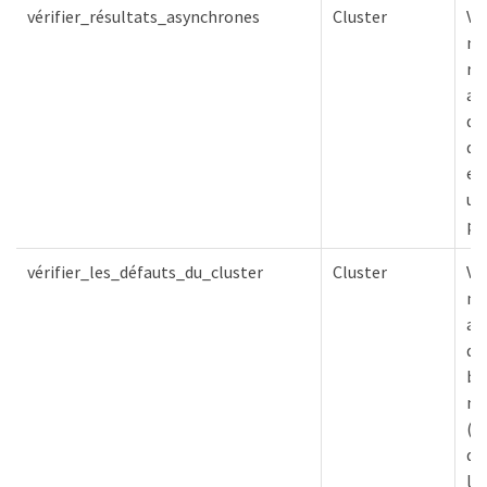
vérifier_résultats_asynchrones
Cluster
Vér
no
ré
as
da
de
est
un
pr
vérifier_les_défauts_du_cluster
Cluster
Vér
n'
au
de
bl
mi
(t
dé
la