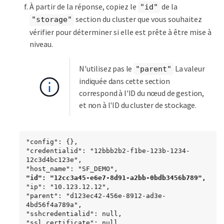
À partir de la réponse, copiez le
de la
"id"
section du cluster que vous souhaitez
"storage"
vérifier pour déterminer si elle est prête à être mise à
niveau.
N'utilisez pas le
La valeur
"parent"
indiquée dans cette section
correspond à l'ID du nœud de gestion,
et non à l'ID du cluster de stockage.
"config": {},

"credentialid": "12bbb2b2-f1be-123b-1234-
12c3d4bc123e",

"id": "12cc3a45-e6e7-8d91-a2bb-0bdb3456b789",
"ip": "10.123.12.12",

"parent": "d123ec42-456e-8912-ad3e-
4bd56f4a789a",

"sshcredentialid": null,

"ssl_certificate": null