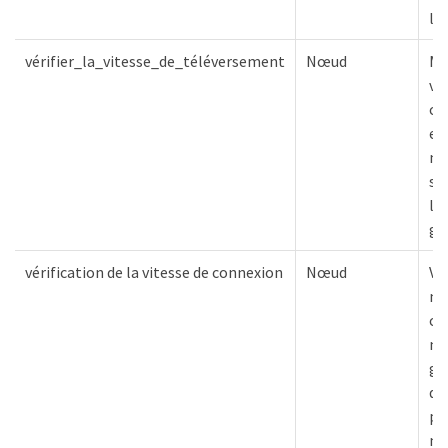
l'
vérifier_la_vitesse_de_téléversement
Nœud
Me
vi
ch
en
nœ
st
le
ge
vérification de la vitesse de connexion
Nœud
Vér
nœ
co
nœ
ge
di
pa
mi