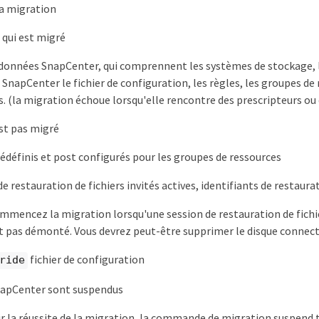
la migration
 qui est migré
onnées SnapCenter, qui comprennent les systèmes de stockage, le
 SnapCenter le fichier de configuration, les règles, les groupes d
 (la migration échoue lorsqu'elle rencontre des prescripteurs ou 
est pas migré
rédéfinis et post configurés pour les groupes de ressources
e restauration de fichiers invités actives, identifiants de restaura
ommencez la migration lorsqu'une session de restauration de fichier
st pas démonté. Vous devrez peut-être supprimer le disque conne
fichier de configuration
ride
napCenter sont suspendus
r la réussite de la migration, la commande de migration suspend t