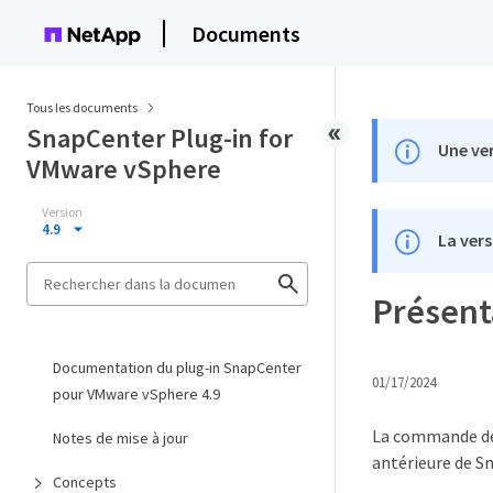
Documents
Tous les documents
SnapCenter Plug-in for
Une ver
VMware vSphere
Version
4.9
La vers
Présenta
Documentation du plug-in SnapCenter
01/17/2024
pour VMware vSphere 4.9
La commande de
Notes de mise à jour
antérieure de Sn
Concepts