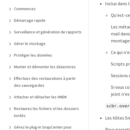
Inclus dans 
Commencez
Qu'est-ce
Démarrage rapide
Les métad
Surveillance et génération de rapports
mail dans
montages.
Gérer le stockage
Ce qui n'
Protéger les données
Scripts p
Monter et démonter les datastores
Sessions d
Effectuez des restaurations à partir
des sauvegardes
Si vous c
joint n'e
Attacher et détacher les VMDK
scbr.over
Restaurez les fichiers et les dossiers
invités
Les hôtes S
Gérez le plug-in SnapCenter pour
Pour garanti