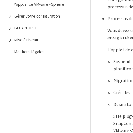
l'appliance VMware vSphere
processus de
Gérer votre configuration
Processus d
Les API REST
Vous devez u
enregistré a
Mise à niveau
L'applet de 
Mentions légales
Suspend t
planifica
Migration
Crée des 
Désinstal
Si le plu
SnapCente
VMware vS