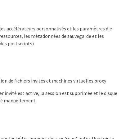
s accélérateurs personnalisés et les paramètres d'e-
e ressources, les métadonnées de sauvegarde et les
des postscripts)
tion de fichiers invités et machines virtuelles proxy
 invité est active, la session est supprimée et le disque
cté manuellement.
ous les hôtes enregistrés avec SnapCenter. Une fois le