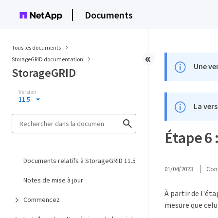
Documents
Tous les documents
StorageGRID documentation
Une ver
StorageGRID
Version
11.5
La vers
Étape 6 
Documents relatifs à StorageGRID 11.5
01/04/2023
Cont
Notes de mise à jour
À partir de l'ét
Commencez
mesure que celui