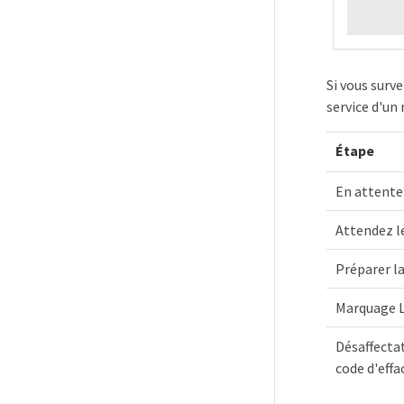
Si vous surv
service d'un
Étape
En attente
Attendez l
Préparer l
Marquage L
Désaffecta
code d'eff