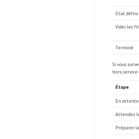
Etat défin
Vider les fi
Terminé
Si vous surv
hors service
Étape
En attente
Attendez l
Préparer l