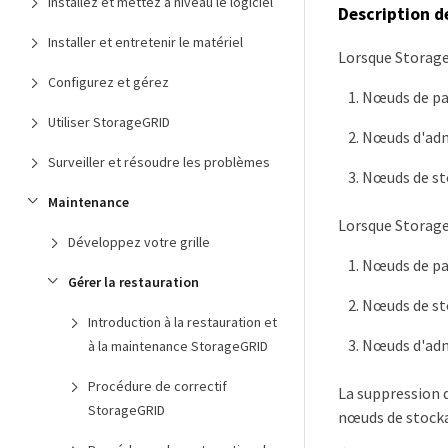
Installez et mettez à niveau le logiciel
Description d
Installer et entretenir le matériel
Lorsque Storage
Configurez et gérez
Nœuds de pa
Utiliser StorageGRID
Nœuds d'adm
Surveiller et résoudre les problèmes
Nœuds de s
Maintenance
Lorsque Storage
Développez votre grille
Nœuds de pa
Gérer la restauration
Nœuds de s
Introduction à la restauration et
Nœuds d'adm
à la maintenance StorageGRID
Procédure de correctif
La suppression 
StorageGRID
nœuds de stocka