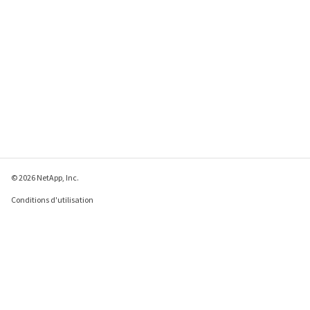
© 2026 NetApp, Inc.
Conditions d'utilisation
Déclaration de
confidentialité
Déclaration sur les
cookies
Paramètres des cookies