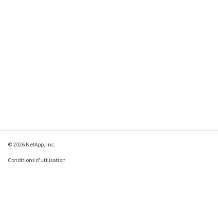
© 2026 NetApp, Inc.
Conditions d'utilisation
Déclaration de
confidentialité
Déclaration sur les
cookies