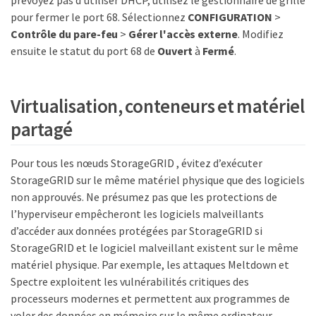
prévoyez pas d’utiliser DHCP, utilisez le gestionnaire de grille
pour fermer le port 68. Sélectionnez
CONFIGURATION
>
Contrôle du pare-feu
>
Gérer l'accès externe
. Modifiez
ensuite le statut du port 68 de
Ouvert
à
Fermé
.
Virtualisation, conteneurs et matériel
partagé
Pour tous les nœuds StorageGRID , évitez d’exécuter
StorageGRID sur le même matériel physique que des logiciels
non approuvés. Ne présumez pas que les protections de
l’hyperviseur empêcheront les logiciels malveillants
d’accéder aux données protégées par StorageGRID si
StorageGRID et le logiciel malveillant existent sur le même
matériel physique. Par exemple, les attaques Meltdown et
Spectre exploitent les vulnérabilités critiques des
processeurs modernes et permettent aux programmes de
voler des données en mémoire sur le même ordinateur.