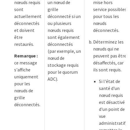
nœuds requis
un nœud de
mise hors
sont
grille
service possibles
actuellement
déconnecté si un
pour tous les
déconnectés
ou plusieurs
nœuds
et doivent
nœuds requis
déconnectés.
être
sont également
Déterminez les
restaurés.
déconnectés
nœuds qui ne
(par exemple, un
Remarque :
peuvent pas être
nœud de
ce message
désaffectés, car
stockage requis
s'affiche
ils sont requis.
pour le quorum
uniquement
ADC).
Si l'état de
pour les
santé d'un
nœuds de
nœud requis
grille
est désactivé
déconnectés.
d'un point de
vue
administratif,
remettre le