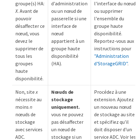
groupe(s) HA:
d'administration
l'interface du nœud
X
. Avant de
ou un nœud de
ou supprimer
pouvoir
passerelle si une
l'ensemble du
désaffecter ce
interface de
groupe haute
nœud, vous
nœud
disponibilité.
devez le
appartient à un
Reportez-vous aux
supprimer de
groupe haute
instructions pour
tous les
disponibilité
"Administration
groupes
(HA).
d'StorageGRID"
.
haute
disponibilité.
Non, site
x
Nœuds de
Procédez à une
nécessite au
stockage
extension. Ajoutez
moins
n
uniquement.
un nouveau nœud
nœuds de
vous ne pouvez
de stockage au site
stockage
pas désaffecter
et spécifiez qu'il
avec services
un nœud de
doit disposer d'un
ADC.
stockage si un
service ADC. Voir les